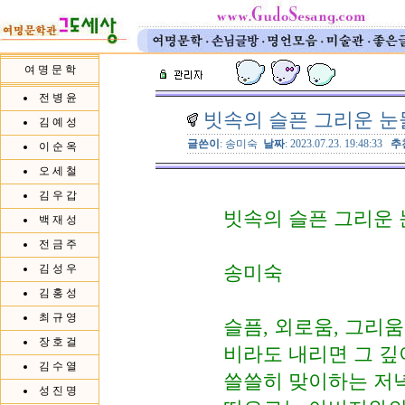
여 명 문 학
전 병 윤
빗속의 슬픈 그리운 눈
김 예 성
글쓴이
: 송미숙
날짜
: 2023.07.23. 19:48:33
추
이 순 옥
오 세 철
김 우 갑
빗속의 슬픈 그리운
백 재 성
전 금 주
송미숙
김 성 우
김 홍 성
최 규 영
슬픔, 외로움, 그리
장 호 걸
비라도 내리면 그 깊
김 수 열
쓸쓸히 맞이하는 저녁
성 진 명