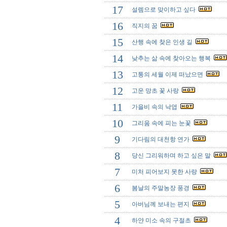
17
설렘으로 맞이하고 싶다
16
직지의 꿈
15
산행 속에 찾은 인생 길
14
낮추는 삶 속에 찾아오는 행복
13
고통의 세월 이제 떠났으면
12
고운 망초 꽃 사랑
11
가을비 속의 낙엽
10
그리움 속에 피는 눈꽃
9
기다림의 대천항 연가
8
당신 그리워하며 하고 싶은 말
7
미처 피어보지 못한 사랑
6
봄날의 주말농장 풍경
5
아버님께 보내는 편지
4
하얀 미소 속의 구절초