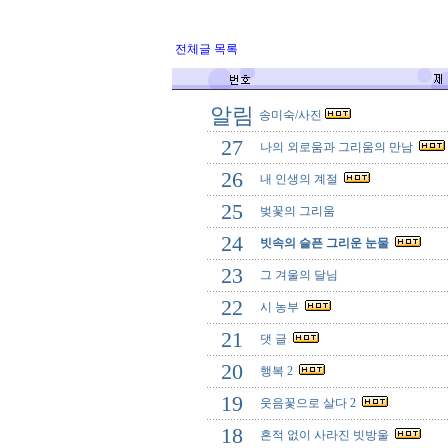
전체글 목록
알림
송미숙/사진
27
나의 외로움과 그리움의 만남
26
내 인생의 계절
25
벚꽃의 그리움
24
빗속의 슬픈 그리운 눈물
23
그 겨울의 달님
22
시 농부
21
댓 글
20
행복 2
19
웃음꽃으로 살다 2
18
흔적 없이 사라진 빗방울