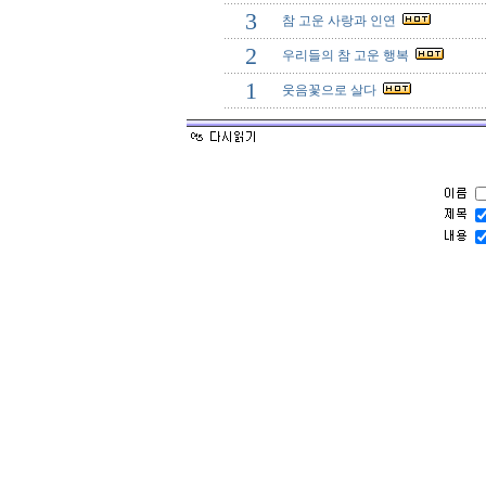
3
참 고운 사랑과 인연
2
우리들의 참 고운 행복
1
웃음꽃으로 살다