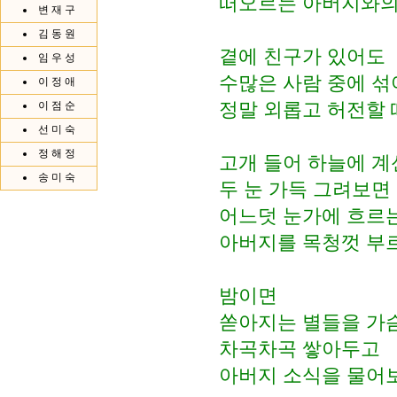
떠오르는 아버지와의
변 재 구
김 동 원
곁에 친구가 있어도
임 우 성
수많은 사람 중에 섞
이 정 애
정말 외롭고 허전할 
이 점 순
선 미 숙
정 해 정
고개 들어 하늘에 계
송 미 숙
두 눈 가득 그려보면
어느덧 눈가에 흐르
아버지를 목청껏 부
밤이면
쏟아지는 별들을 가
차곡차곡 쌓아두고
아버지 소식을 물어