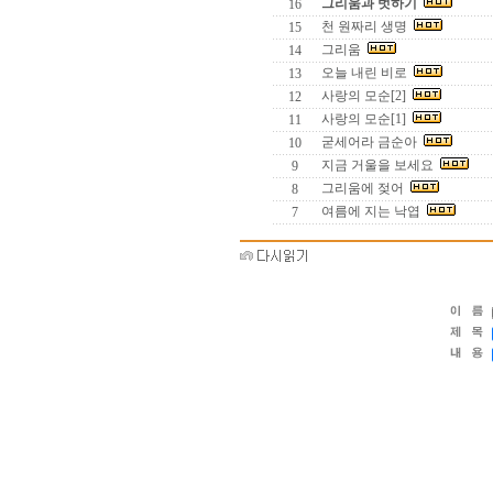
그리움과 벗하기
16
천 원짜리 생명
15
그리움
14
오늘 내린 비로
13
사랑의 모순[2]
12
사랑의 모순[1]
11
굳세어라 금순아
10
지금 거울을 보세요
9
그리움에 젖어
8
여름에 지는 낙엽
7