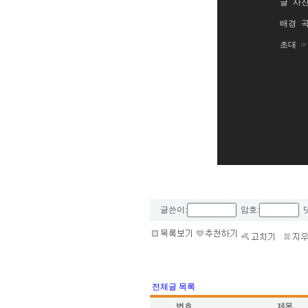
글 사진
배경 곡:
초대 ☞
글쓴이:
암호:
댓
전체글 목록