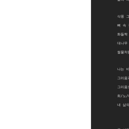
삭풍 
뼈 속
화들짝
대나무
썰물처
나는 
그리움
그리움
희/노/
내 삶