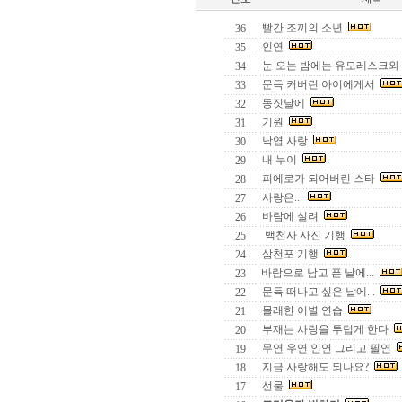
빨간 조끼의 소년
36
인연
35
눈 오는 밤에는 유모레스크와
34
문득 커버린 아이에게서
33
동짓날에
32
기원
31
낙엽 사랑
30
내 누이
29
피에로가 되어버린 스타
28
사랑은...
27
바람에 실려
26
백천사 사진 기행
25
삼천포 기행
24
바람으로 남고 픈 날에...
23
문득 떠나고 싶은 날에...
22
몰래한 이별 연습
21
부재는 사랑을 투텁게 한다
20
무연 우연 인연 그리고 필연
19
지금 사랑해도 되나요?
18
선물
17