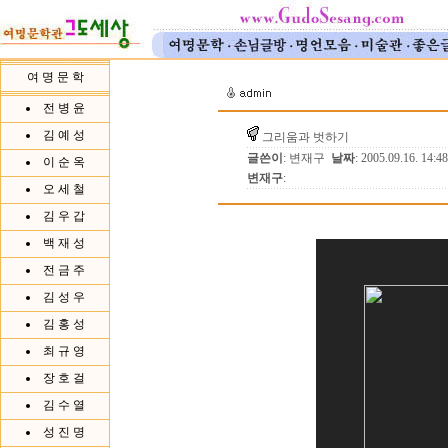
여 명 문 학
전 병 윤
김 예 성
그리움과 벗하기
글쓴이
: 변재구
날짜
: 2005.09.16. 14:
이 순 옥
변재구
:
오 세 철
김 우 갑
백 재 성
전 금 주
김 성 우
김 홍 성
최 규 영
장 호 걸
김 수 열
성 진 명