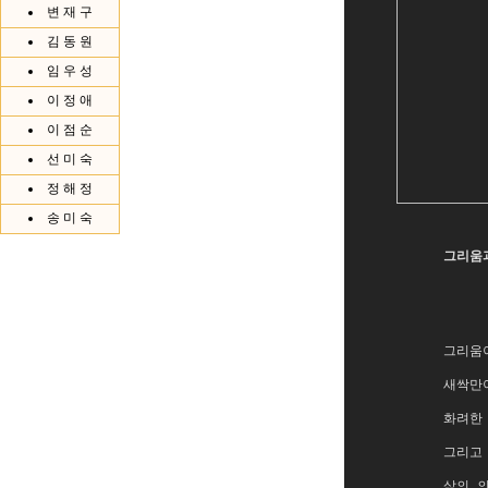
변 재 구
김 동 원
임 우 성
이 정 애
이 점 순
선 미 숙
정 해 정
송 미 숙
그리움
그리움
새싹만
화려한
그리고
삶의 