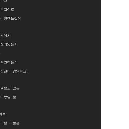
끝나고
걸음걸이로
는 관객들같이
 남아서
 잠겨있든지
아
 확인하든지
 상관이 없었지요.
지켜보고 있는
의 몫일 뿐
비로
젖어본 이들은