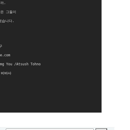
까.
같은 그들이
졌습니다.
구
e.com
g You /Atsush Tohno
 비바사