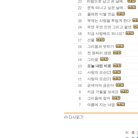
바람으로 남고 픈 날에...
23
문득 떠나고 싶은 날에...
22
몰래한 이별 연습
21
부재는 사랑을 투텁게 한다
20
무연 우연 인연 그리고 필연
19
지금 사랑해도 되나요?
18
선물
17
그리움과 벗하기
16
천 원짜리 생명
15
그리움
14
오늘 내린 비로
13
사랑의 모순[2]
12
사랑의 모순[1]
11
굳세어라 금순아
10
지금 거울을 보세요
9
그리움에 젖어
8
여름에 지는 낙엽
7