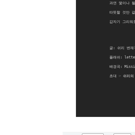
과연 몇이나 될
따뜻할 것만 
갑자기 그리워
글: 쉬리 변재
플래쉬: lette
배경곡: Missim
초대 ☞ 
쉬리의