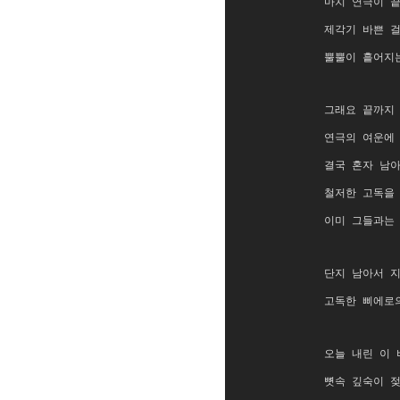
마치 연극이 
제각기 바쁜 
뿔뿔이 흩어지
그래요 끝까지
연극의 여운에
결국 혼자 남
철저한 고독을
이미 그들과는
단지 남아서 
고독한 삐에로
오늘 내린 이 
뼛속 깊숙이 