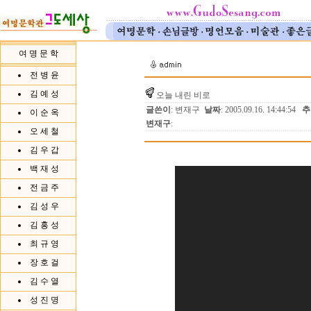
여 명 문 학
전 병 윤
김 예 성
오늘 내린 비로
글쓴이
: 변재구
날짜
: 2005.09.16. 14:44:54
추
이 순 옥
변재구
:
오 세 철
김 우 갑
백 재 성
전 금 주
김 성 우
김 홍 성
최 규 영
장 호 걸
김 수 열
성 진 명