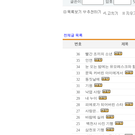
글쓴이:
암호:
댓
전체글 목록
빨간 조끼의 소년
36
인연
35
눈 오는 밤에는 유모레스크와 
34
문득 커버린 아이에게서
33
동짓날에
32
기원
31
낙엽 사랑
30
내 누이
29
피에로가 되어버린 스타
28
사랑은...
27
바람에 실려
26
백천사 사진 기행
25
삼천포 기행
24