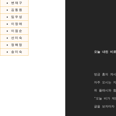
변 재 구
김 동 원
임 우 성
이 정 애
이 점 순
선 미 숙
정 해 정
송 미 숙
오늘 내린 비
방금 홈의 게
자주 오시는 
위 플래시와 함
"오늘 비가 제
글을 보자마자