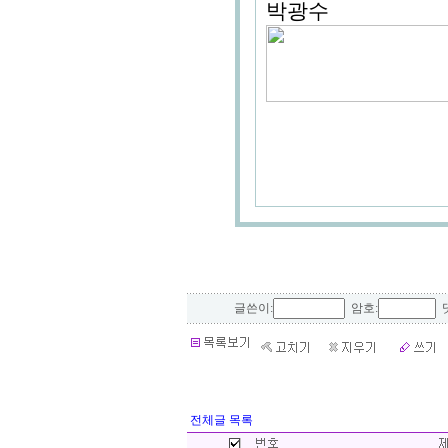
박광수
글쓴이:
암호:
댓
전체글 목록