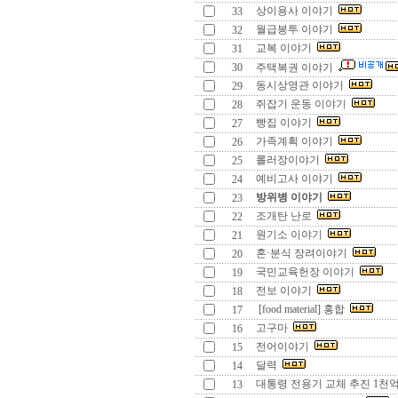
상이용사 이야기
33
월급봉투 이야기
32
교복 이야기
31
30
주택복권 이야기
동시상영관 이야기
29
쥐잡기 운동 이야기
28
빵집 이야기
27
가족계획 이야기
26
롤러장이야기
25
예비고사 이야기
24
방위병 이야기
23
조개탄 난로
22
원기소 이야기
21
혼·분식 장려이야기
20
국민교육헌장 이야기
19
전보 이야기
18
[food material] 홍합
17
고구마
16
전어이야기
15
달력
14
대통령 전용기 교체 추진 1천
13