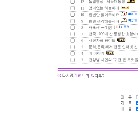
돌발영상 - 체육대통령
12
엄마없는 하늘아래
11
10
한번만 읽어주세요
9
한번 생각해봅시다
8
朴永根 一生記
전국 1000개 산 등정한 山할아버
7
사진자료 싸이트
6
문화,문학,레저 전문 인터넷 
5
띠 이야기
4
천상병 시인의 ‘귀천’은 무엇을
3