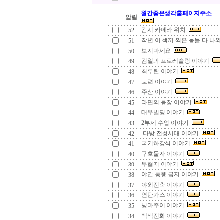
월간좋은생각홈페이지주소
알림
감시 카메라 위치
52
작년 이 색끼 찍은 놈들 다 나와
51
보지마세요
50
김일과 프로레슬링 이야기
49
최루탄 이야기
48
교련 이야기
47
주산 이야기
46
라면의 등장 이야기
45
대우빌딩 이야기
44
2부제 수업 이야기
43
다방 전성시대 이야기
42
국기하강식 이야기
41
구호물자 이야기
40
무협지 이야기
39
야간 통행 금지 이야기
38
야외전축 이야기
37
연탄가스 이야기
36
넝마주이 이야기
35
백색전화 이야기
34