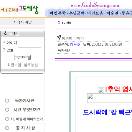
자작시 마당
방위병 이야기
아이디
글쓴이
:
김용호
날짜
: 2008.12.16. 21:06:20
암호
독자게시
:
회원가입
암호분실
[추억 엽
도시락에 '칼 퇴근