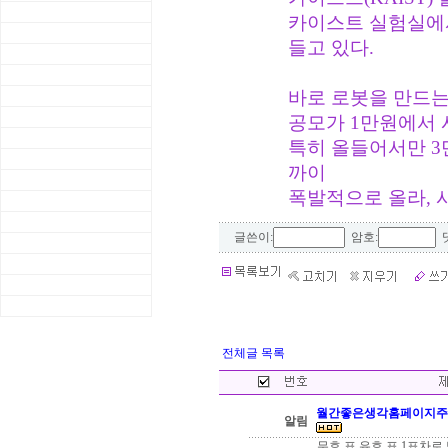
카이스트 실험실에
들고 있다.
바로 로봇을 만드
공모가 1만원에서 시
특히 올들어서만 3만
까이
폭발적으로 올라, 
글쓴이:
암호:
댓
전체글 목록
월간좋은생각홈페이지주
알림
무효 표 유효 표 1표차