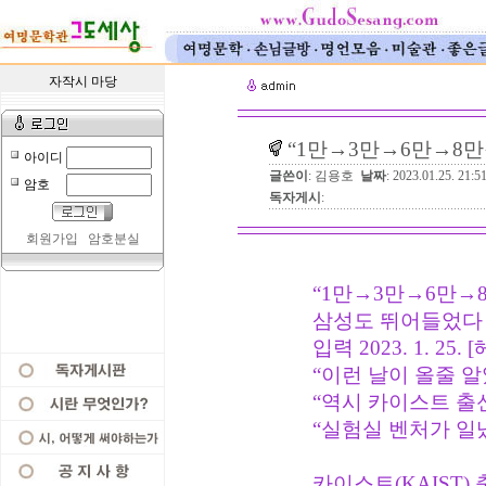
자작시 마당
“1만→3만→6만→8만
아이디
글쓴이
: 김용호
날짜
: 2023.01.25. 21:5
암호
독자게시
:
회원가입
암호분실
“1만→3만→6만→8
삼성도 뛰어들었다
입력 2023. 1. 2
“이런 날이 올줄 알
“역시 카이스트 출
“실험실 벤처가 일냈
카이스트(KAIST)