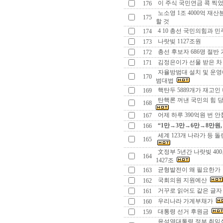
이 주식 국민연금 콕 찍
176
노소영 1조 4000억 재
175
할 것
4 10 총선 국민의힘과 
174
나랏빚 1127조원
173
총선 후보자 686명 절반
172
김정은이가 선물 받은 차
171
자율방범대 설치 및 운영
170
범대법
핵탄두 5889개가 재고인
169
탄핵론 꺼낸 국민의 힘 
168
어제 하루 390억원 번 
167
“1만→3만→6만→8만원
166
세계 123개 나라가 등 돌
165
文정부 5년간 나랏빚 40
164
1427조
균형발전이 왜 필요한
163
국회의원 지원예산
162
거꾸로 읽어도 같은 글
161
우리나라 가계부채가
160
대통령 선거 후원금
159
윤석열대통령 정부 취임식