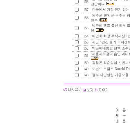
158
전망이다
한국에서 가장 인기 있는
157
완주군·진안군·무주군·장
156
인수
박근혜 캠프 출신 하루 출
155
원
이건희 회장 주식재산 1
154
지난 5년간 물가 11퍼센
153
박근혜대통령 탄핵 소추
152
서울지하철역 흡연 과태료
151
검찰은 최순실님 신변보
150
도널드 트럼프 Donald T
149
정부 재단설립 기금모
148