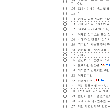
197
후보
196
12 3 비상계엄 선포 및 
0
195
194
이재명 뇌물 편지는 조
전체 나랏빚 1700조원 
193
3500억 달러(약 490조원)
192
191
이재명 정부 호남 출신 
21대 대선 한 표의 값어치
190
외국인이 사들인 주택 10
189
188
이준석 혐오 발언 내용
김혜경
187
186
김건희 구약성경 다 외
185
탄핵사건 판결문
184
거부권 25번 탄핵안 28
이재명부인
183
182
헌법재판소
먹방 유튜버 얼마나 많이
181
1천조 넘은 나랏빚 괜찮
180
179
김건희 불기소를 반박
국내 거주 외국인주민 24
178
폐업 자영업자 100만명 
177