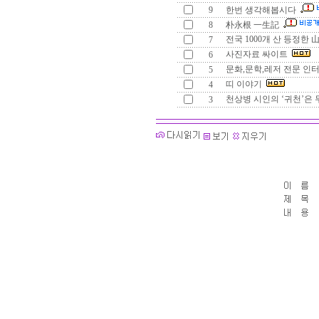
9
한번 생각해봅시다
8
朴永根 一生記
전국 1000개 산 등정한 
7
사진자료 싸이트
6
문화,문학,레저 전문 인
5
띠 이야기
4
천상병 시인의 ‘귀천’은 
3