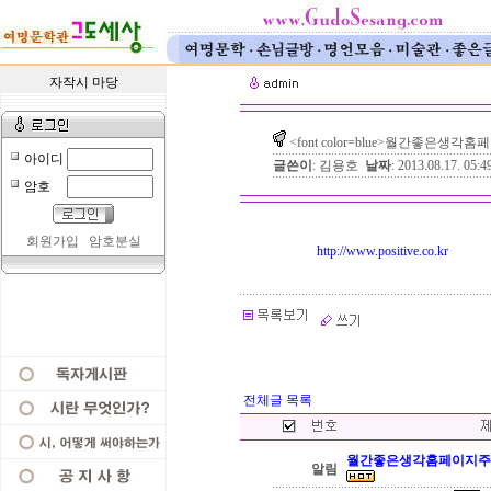
자작시 마당
<font color=blue>월간좋은생각홈페
아이디
글쓴이
: 김용호
날짜
: 2013.08.17. 05:4
암호
회원가입
암호분실
http://www.positive.co.kr
전체글 목록
월간좋은생각홈페이지주
알림