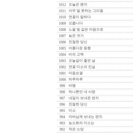
오늘은 왠지
1012
아무 말 못하는 그리움
1011
연꽃이 말하다
1010
모릅니다
1009
노을 빛 같은 마음으로
1008
늦은 귀가
1007
친절한 당신
1006
아름다운 동행
1005
비의 고백
1004
오늘같이 좋은 날
1003
연꽃 미소의 진실
1002
마음순결
1001
하루하루
1000
바램
999
하나뿐인 내 사랑
998
내일이 보내온 편지
997
친절한 당신
996
미소
995
아버님께 보내는 편지
994
능소화의 미소는
993
작은 소망
992