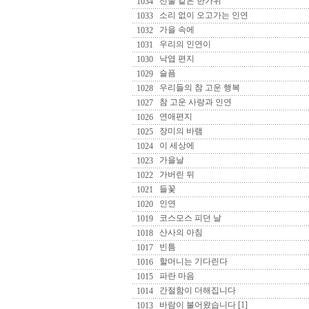
선물 같은 한가위
1034
소리 없이 오고가는 인연
1033
가을 속에
1032
우리의 인연이
1031
낙엽 편지
1030
슬픔
1029
우리들의 참 고운 행복
1028
참 고운 사랑과 인연
1027
연애편지
1026
장미의 바램
1025
이 세상에
1024
가을날
1023
가버린 뒤
1022
들꽃
1021
인연
1020
코스모스 피던 날
1019
산사의 아침
1018
빈틈
1017
할머니는 기다린다
1016
파란 마음
1015
간절함이 더해집니다
1014
바람이 불어왔습니다 [1]
1013