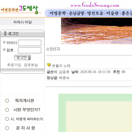
자작시 마당
아이디
암호
회원가입
암호분실
유월의 노래
글쓴이
: 김용호
날짜
: 2020.06.10. 18:11:59
추천
: 88
영상글
: 배종숙