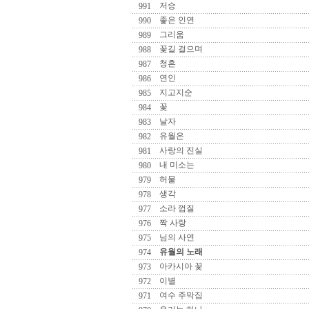
저승
991
좋은 인연
990
그리움
989
꽃길 걸으며
988
청혼
987
연인
986
지고지순
985
꽃
984
날자
983
유월은
982
사랑의 진실
981
내 미소는
980
허물
979
생각
978
소라 껍질
977
짝 사랑
976
님의 사연
975
유월의 노래
974
아카시아 꽃
973
이별
972
여수 주막집
971