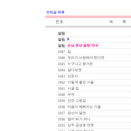
전체글 목록
알림
0
알림
손님 영상 글방 안내
알림
삶
1047
우리가 사랑해야 한다면
1046
누구냐고 묻거든
1045
살다보면
1044
선운사
1043
이렇게 좋은 가을
1042
시골 집
1041
우연
1040
진안 고원길
1039
마음이 예뻐지는 가을
1038
당신이 알면
1037
말이 씨가 되니
1036
상주 공검호 연못
1035