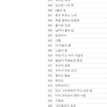
우리는 하나
970
당신은 나의 짝
969
6월의 숲
968
혼자 부르는 노래
967
죽음 곁에는/김용호
966
즐거운 인생
965
날마다 좋은 날
964
잡초라서
963
선물
962
내 마음의 봄
961
노을의 꿈
960
하얀 미소 속의 구절초
959
봄날의 주말농장 풍경
958
유년의 길목
957
우리가 되던 순간
956
꽃피는 봄날
955
화조도
954
언제까지나
953
당신 그리워하며 하고 싶은 말
952
미처 피어보지 못한 사랑
951
구절초
950
그리움보다 깊은
949