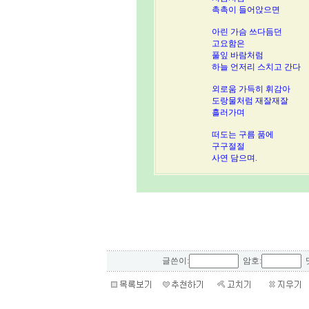
촉촉이 들어앉으면
아린 가슴 쓰다듬던
고요함은
풀잎 바람처럼
하늘 언저리 스치고 간다
외로움 가득히 휘감아
도랑물처럼 재잘재잘
흘러가며
떠도는 구름 품에
구구절절
사연 담으며.
글쓴이:
암호:
댓