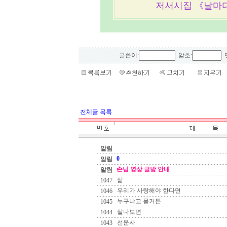
저서시집 《날마
글쓴이:
암호:
댓
전체글 목록
알림
0
알림
손님 영상 글방 안내
알림
삶
1047
우리가 사랑해야 한다면
1046
누구냐고 묻거든
1045
살다보면
1044
선운사
1043