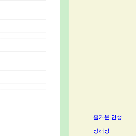
즐거운 인생
정해정