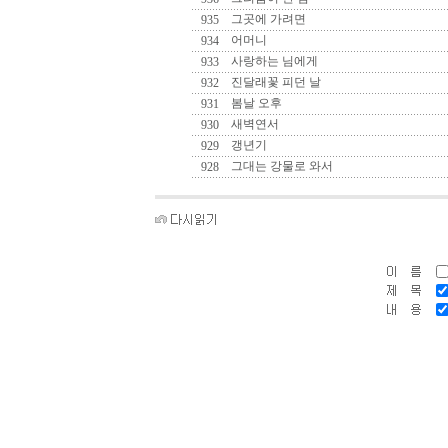
그곳에 가려면
935
어머니
934
사랑하는 님에게
933
진달래꽃 피던 날
932
봄날 오후
931
새벽연서
930
갱년기
929
그대는 강물로 와서
928