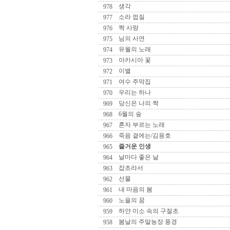
생각
978
소라 껍질
977
짝 사랑
976
님의 사연
975
유월의 노래
974
아카시아 꽃
973
이별
972
여수 주막집
971
우리는 하나
970
당신은 나의 짝
969
6월의 숲
968
혼자 부르는 노래
967
죽음 곁에는/김용호
966
즐거운 인생
965
날마다 좋은 날
964
잡초라서
963
선물
962
내 마음의 봄
961
노을의 꿈
960
하얀 미소 속의 구절초
959
봄날의 주말농장 풍경
958