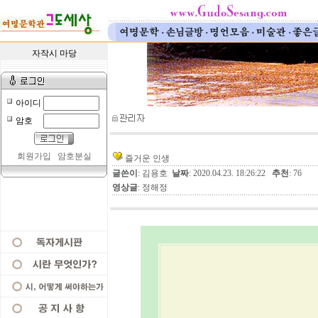
자작시 마당
아이디
암호
회원가입
암호분실
즐거운 인생
글쓴이
: 김용호
날짜
: 2020.04.23. 18:26:22
추천
: 76
영상글
: 정해정