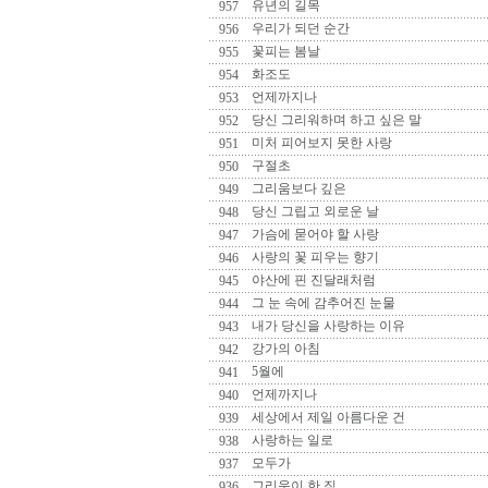
유년의 길목
957
우리가 되던 순간
956
꽃피는 봄날
955
화조도
954
언제까지나
953
당신 그리워하며 하고 싶은 말
952
미처 피어보지 못한 사랑
951
구절초
950
그리움보다 깊은
949
당신 그립고 외로운 날
948
가슴에 묻어야 할 사랑
947
사랑의 꽃 피우는 향기
946
야산에 핀 진달래처럼
945
그 눈 속에 감추어진 눈물
944
내가 당신을 사랑하는 이유
943
강가의 아침
942
5월에
941
언제까지나
940
세상에서 제일 아름다운 건
939
사랑하는 일로
938
모두가
937
그리움이 한 짐
936