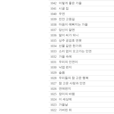
이렇게 좋은 가을
1042
시골 집
1041
우연
1040
진안 고원길
1039
마음이 예뻐지는 가을
1038
당신이 알면
1037
말이 씨가 되니
1036
상주 공검호 연못
1035
선물 같은 한가위
1034
소리 없이 오고가는 인연
1033
가을 속에
1032
우리의 인연이
1031
낙엽 편지
1030
슬픔
1029
우리들의 참 고운 행복
1028
참 고운 사랑과 인연
1027
연애편지
1026
장미의 바램
1025
이 세상에
1024
가을날
1023
가버린 뒤
1022