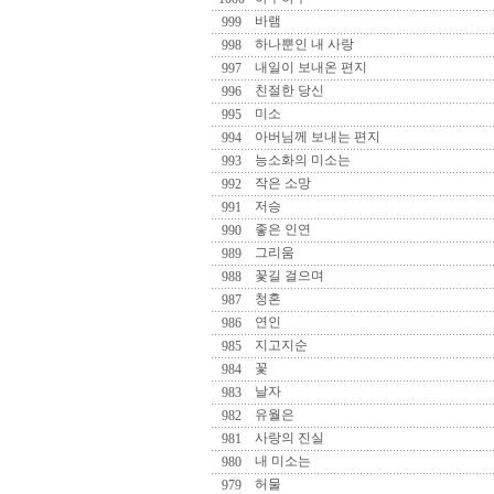
바램
999
하나뿐인 내 사랑
998
내일이 보내온 편지
997
친절한 당신
996
미소
995
아버님께 보내는 편지
994
능소화의 미소는
993
작은 소망
992
저승
991
좋은 인연
990
그리움
989
꽃길 걸으며
988
청혼
987
연인
986
지고지순
985
꽃
984
날자
983
유월은
982
사랑의 진실
981
내 미소는
980
허물
979