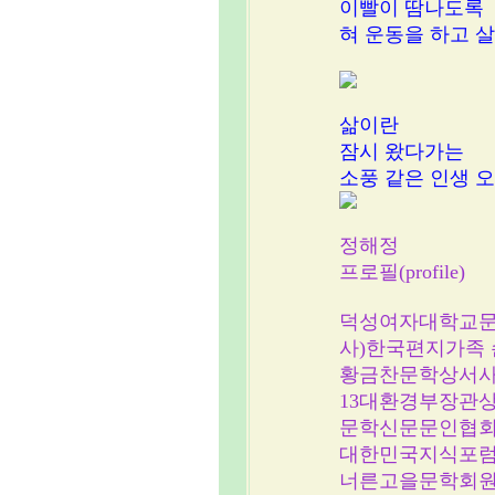
이빨이 땀나도록
혀 운동을 하고 
삶이란
잠시 왔다가는
소풍 같은 인생 
정해정
프로필(profile)
덕성여자대학교
사)한국편지가족 
황금찬문학상서
13대환경부장관
문학신문문인협회
대한민국지식포
너른고을문학회