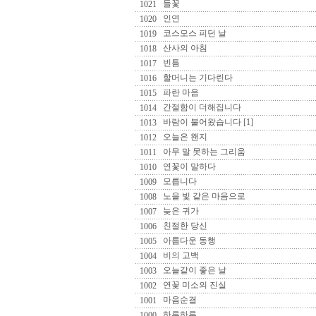
들꽃
1021
인연
1020
코스모스 피던 날
1019
산사의 아침
1018
빈틈
1017
할머니는 기다린다
1016
파란 마음
1015
간절함이 더해집니다
1014
바람이 불어왔습니다 [1]
1013
오늘은 왠지
1012
아무 말 못하는 그리움
1011
연꽃이 말하다
1010
모릅니다
1009
노을 빛 같은 마음으로
1008
늦은 귀가
1007
친절한 당신
1006
아름다운 동행
1005
비의 고백
1004
오늘같이 좋은 날
1003
연꽃 미소의 진실
1002
마음순결
1001
하루하루
1000