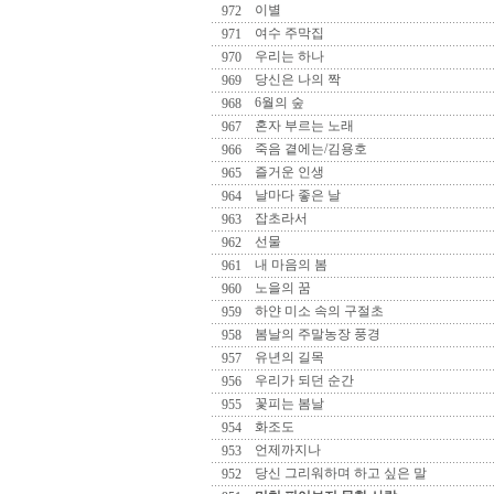
이별
972
여수 주막집
971
우리는 하나
970
당신은 나의 짝
969
6월의 숲
968
혼자 부르는 노래
967
죽음 곁에는/김용호
966
즐거운 인생
965
날마다 좋은 날
964
잡초라서
963
선물
962
내 마음의 봄
961
노을의 꿈
960
하얀 미소 속의 구절초
959
봄날의 주말농장 풍경
958
유년의 길목
957
우리가 되던 순간
956
꽃피는 봄날
955
화조도
954
언제까지나
953
당신 그리워하며 하고 싶은 말
952