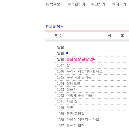
전체글 목록
알림
0
알림
손님 영상 글방 안내
알림
삶
1047
우리가 사랑해야 한다면
1046
누구냐고 묻거든
1045
살다보면
1044
선운사
1043
이렇게 좋은 가을
1042
시골 집
1041
우연
1040
진안 고원길
1039
마음이 예뻐지는 가을
1038
당신이 알면
1037