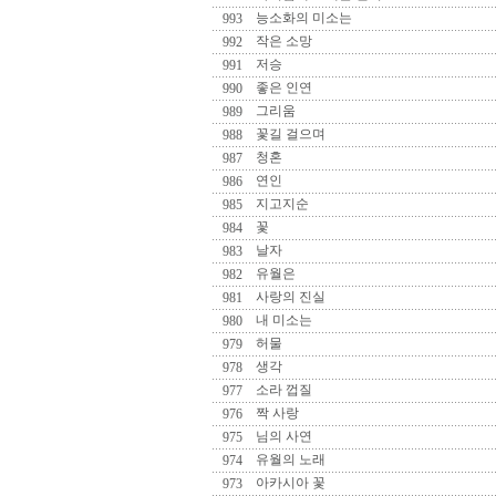
능소화의 미소는
993
작은 소망
992
저승
991
좋은 인연
990
그리움
989
꽃길 걸으며
988
청혼
987
연인
986
지고지순
985
꽃
984
날자
983
유월은
982
사랑의 진실
981
내 미소는
980
허물
979
생각
978
소라 껍질
977
짝 사랑
976
님의 사연
975
유월의 노래
974
아카시아 꽃
973