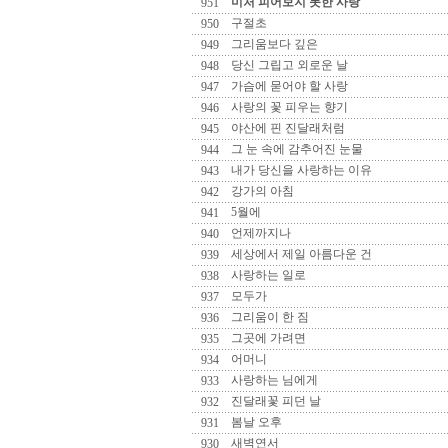
미처 피어보지 못한 사랑
951
구절초
950
그리움보다 깊은
949
당신 그립고 외로운 날
948
가슴에 묻어야 할 사랑
947
사랑의 꽃 피우는 향기
946
야산에 핀 진달래처럼
945
그 눈 속에 감추어진 눈물
944
내가 당신을 사랑하는 이유
943
강가의 아침
942
5월에
941
언제까지나
940
세상에서 제일 아름다운 건
939
사랑하는 일로
938
모두가
937
그리움이 한 짐
936
그곳에 가려면
935
어머니
934
사랑하는 님에게
933
진달래꽃 피던 날
932
봄날 오후
931
새벽연서
930