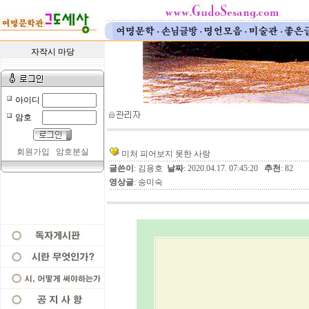
자작시 마당
아이디
암호
회원가입
암호분실
미처 피어보지 못한 사랑
글쓴이
: 김용호
날짜
: 2020.04.17. 07:45:20
추천
: 82
영상글
: 송미숙