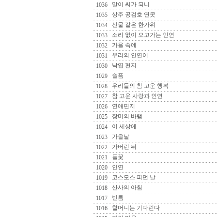
말이 씨가 되니
1036
상주 공검호 연못
1035
선물 같은 한가위
1034
소리 없이 오고가는 인연
1033
가을 속에
1032
우리의 인연이
1031
낙엽 편지
1030
슬픔
1029
우리들의 참 고운 행복
1028
참 고운 사랑과 인연
1027
연애편지
1026
장미의 바램
1025
이 세상에
1024
가을날
1023
가버린 뒤
1022
들꽃
1021
인연
1020
코스모스 피던 날
1019
산사의 아침
1018
빈틈
1017
할머니는 기다린다
1016