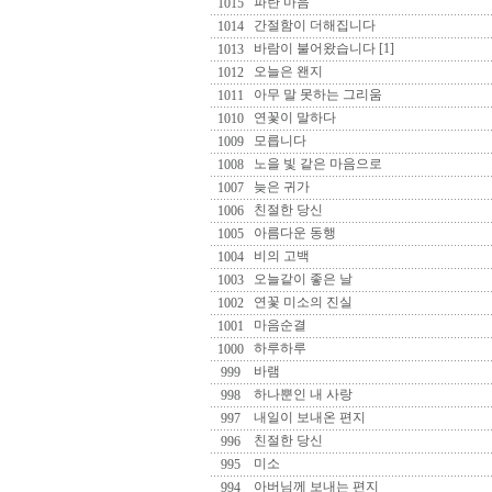
파란 마음
1015
간절함이 더해집니다
1014
바람이 불어왔습니다 [1]
1013
오늘은 왠지
1012
아무 말 못하는 그리움
1011
연꽃이 말하다
1010
모릅니다
1009
노을 빛 같은 마음으로
1008
늦은 귀가
1007
친절한 당신
1006
아름다운 동행
1005
비의 고백
1004
오늘같이 좋은 날
1003
연꽃 미소의 진실
1002
마음순결
1001
하루하루
1000
바램
999
하나뿐인 내 사랑
998
내일이 보내온 편지
997
친절한 당신
996
미소
995
아버님께 보내는 편지
994