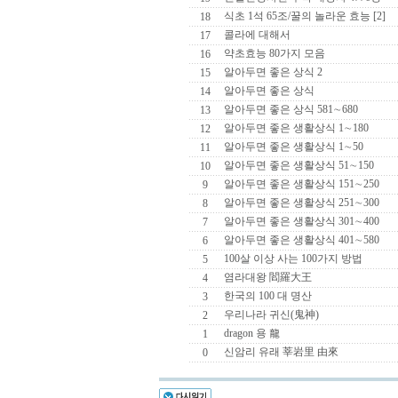
식초 1석 65조/꿀의 놀라운 효능 [2]
18
콜라에 대해서
17
약초효능 80가지 모음
16
알아두면 좋은 상식 2
15
알아두면 좋은 상식
14
알아두면 좋은 상식 581∼680
13
알아두면 좋은 생활상식 1∼180
12
알아두면 좋은 생활상식 1∼50
11
알아두면 좋은 생활상식 51∼150
10
알아두면 좋은 생활상식 151∼250
9
알아두면 좋은 생활상식 251∼300
8
알아두면 좋은 생활상식 301∼400
7
알아두면 좋은 생활상식 401∼580
6
100살 이상 사는 100가지 방법
5
염라대왕 閻羅大王
4
한국의 100 대 명산
3
우리나라 귀신(鬼神)
2
dragon 용 龍
1
신암리 유래 莘岩里 由來
0