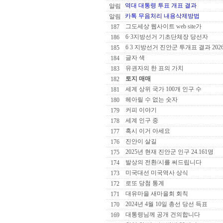
역대 대통령 투표 개표 결과
알림
카톡 무음처리 내용삭제방법
알림
그도세상 웹사이트 web site가
187
6·3지방선거 기초단체장 당선자
186
6 3 지방선거 진안군 투개표 결과 202
185
글자 색
184
유권자의 한 표의 가치
183
토지 매매
182
세계 상위 국가 100개 인구 수
181
헤아릴 수 없는 숫자
180
커피 이야기
179
세계 인구 중
178
혹시 이거 아세요
177
진안이 살길
176
2025년 현재 진안군 인구 24.161명
175
발상의 전환/시를 써드립니다
174
미국대선 미국역사 상식
173
로또 당첨 통계
172
대유마을 새마을회 회칙
171
2024년 4월 10일 총선 당선 득표
170
대통령님께 공개 건의합니다
169