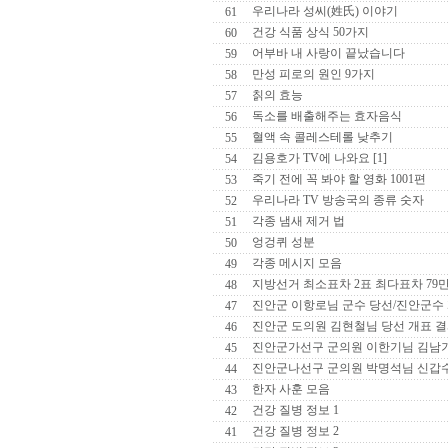
우리나라 성씨(姓氏) 이야기
61
건강 식품 상식 50가지
60
어부바 내 사랑이 끝났습니다
59
만성 피로의 원인 9가지
58
칡의 효능
57
독소를 배출해주는 효자음식
56
혈액 속 콜레스테롤 낮추기
55
김용호가 TV에 나와요 [1]
54
죽기 전에 꼭 봐야 할 영화 1001편
53
우리나라 TV 방송국의 종류 숫자
52
각종 냄새 제거 법
51
엉겅퀴 성분
50
각종 메시지 모음
49
지방선거 최소표차 2표 최다표차 79
48
진안군 이항로님 군수 당선/진안군수
47
진안군 도의원 김현철님 당선 개표 
46
진안군가선구 군의원 이한기님 김남
45
진안군나선구 군의원 박명석님 신갑
44
한자 사훈 모음
43
건강 질병 정보 1
42
건강 질병 정보 2
41