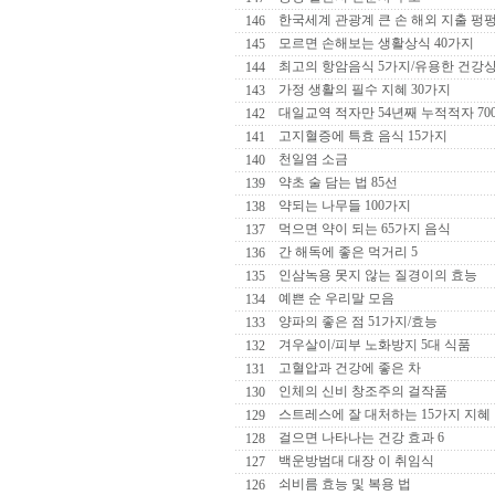
한국세계 관광계 큰 손 해외 지출 펑
146
모르면 손해보는 생활상식 40가지
145
최고의 항암음식 5가지/유용한 건강
144
가정 생활의 필수 지혜 30가지
143
대일교역 적자만 54년째 누적적자 70
142
고지혈증에 특효 음식 15가지
141
천일염 소금
140
약초 술 담는 법 85선
139
약되는 나무들 100가지
138
먹으면 약이 되는 65가지 음식
137
간 해독에 좋은 먹거리 5
136
인삼녹용 못지 않는 질경이의 효능
135
예쁜 순 우리말 모음
134
양파의 좋은 점 51가지/효능
133
겨우살이/피부 노화방지 5대 식품
132
고혈압과 건강에 좋은 차
131
인체의 신비 창조주의 걸작품
130
스트레스에 잘 대처하는 15가지 지혜
129
걸으면 나타나는 건강 효과 6
128
백운방범대 대장 이 취임식
127
쇠비름 효능 및 복용 법
126