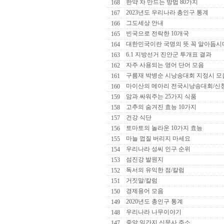
한약 차 만드는 방법 80가지
168
2023년도 우리나라 총인구 통계
167
그도세상 안내
166
빈국으로 전락한 10개국
165
대한민국이란 국명의 뜻 꼭 알아둡시
164
6.1 지방선거 진안군 투개표 결과
163
자주 사용되는 영어 단어 모음
162
구름재 박병순 시낭송대회 지정시 모
161
마이산의 메아리 전국시낭송대회/신
160
암과 싸워주는 25가지 식품
159
고추의 숨겨진 효능 10가지
158
건강 식단
157
토마토의 놀라운 10가지 효능
156
마늘 껍질 버리지 마세요
155
우리나라 성씨 인구 순위
154
섬진강 발원지
153
독서의 유익한 점/칼럼
152
거짓말/칼럼
151
경제용어 모음
150
2020년도 총인구 통계
149
우리나라 나무이야기
148
중앙 일간지 신문사 주소
147