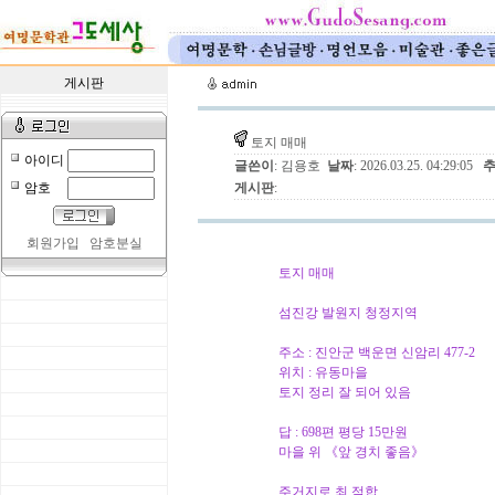
게시판
토지 매매
아이디
글쓴이
: 김용호
날짜
: 2026.03.25. 04:29:05
암호
게시판
:
회원가입
암호분실
토지 매매
섬진강 발원지 청정지역
주소 : 진안군 백운면 신암리 477-2
위치 : 유동마을
토지 정리 잘 되어 있음
답 : 698편 평당 15만원
마을 위 《앞 경치 좋음》
주거지로 최 적합