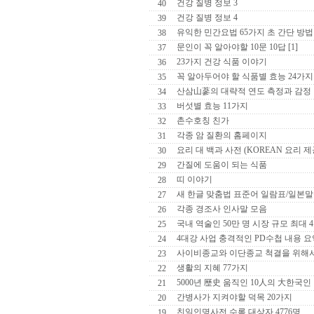
건강 질병 정보 3
40
건강 질병 정보 4
39
유익한 민간요법 65가지 초 간단 방법
38
문인이 꼭 알아야할 10문 10답 [1]
37
23가지 건강 식품 이야기
36
꼭 알아두어야 할 식품별 효능 24가지
35
산삼山蔘의 대략적 연도 측정과 감정
34
버섯별 효능 11가지
33
촌수호칭 친가
32
각종 암 질환의 홈페이지
31
요리 대 백과 사전 (KOREAN 요리 제
30
간질에 도움이 되는 식품
29
띠 이야기
28
새 한글 맞춤법 표준어 일람표/일본말
27
각종 경조사 인사말 모음
26
국내 역술인 50만 명 시장 규모 최대 
25
4대강 사업 충격적인 PD수첩 내용 요약
24
사이비종교와 이단종교 척결을 위해
23
생활의 지혜 77가지
22
5000년 歷史 움직인 10人의 大한국인
21
간병사가 지켜야할 덕목 20가지
20
친일인명사전 수록 대상자 4776명
19