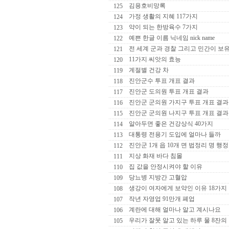
김용호비망록
125
가정 생활의 지혜 117가지
124
약이 되는 한방육수 7가지
123
예쁜 한글 이름 닉네임 nick name
122
전 세계 군과 경찰 그리고 민간이 보
121
11가지 씨앗의 효능
120
계절별 건강 차
119
진안군수 투표 개표 결과
118
진안군 도의원 투표 개표 결과
117
진안군 군의원 가지구 투표 개표 결과
116
진안군 군의원 나지구 투표 개표 결과
115
알아두면 좋은 건강상식 40가지
114
대통령 전용기 도입에 얼마나 들까
113
진안군 1개 읍 10개 면 법정리 명 행
112
지상 화재 바다 침몰
111
집 값을 안정시켜야 할 이유
110
당뇨병 지방간 고혈압
109
생강이 여자에게 보약인 이유 18가지
108
작년 자영업 91만개 폐업
107
계란에 대해 얼마나 알고 계시나요
106
우리가 잘못 알고 있는 하루 물 8잔의
105