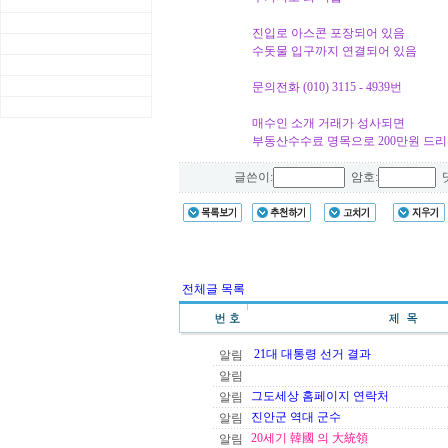
진입로 아스콘 포장되어 있음
수돗물 입구까지 연결되어 있음
문의전화 (010) 3115 - 4939번
매수인 소개 거래가 성사되면
부동산수수료 명목으로 200만원 드
글쓴이:
암호:
댓
전체글 목록
21대 대통령 선거 결과
알림
알림
그도세상 홈페이지 연락처
알림
진안군 역대 군수
알림
20세기 韓國 의 大統領
알림