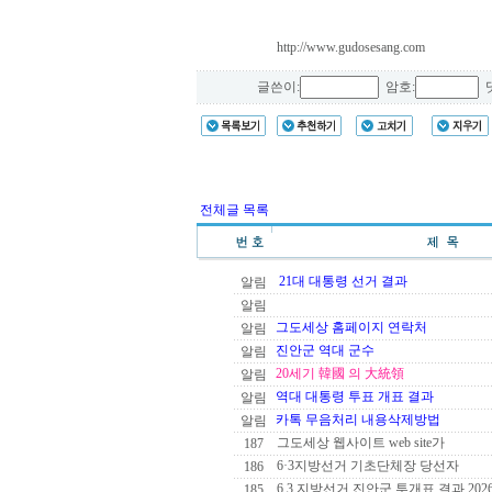
http://www.gudosesang.com
글쓴이:
암호:
댓
전체글 목록
21대 대통령 선거 결과
알림
알림
그도세상 홈페이지 연락처
알림
진안군 역대 군수
알림
20세기 韓國 의 大統領
알림
역대 대통령 투표 개표 결과
알림
카톡 무음처리 내용삭제방법
알림
그도세상 웹사이트 web site가
187
6·3지방선거 기초단체장 당선자
186
6 3 지방선거 진안군 투개표 결과 202
185