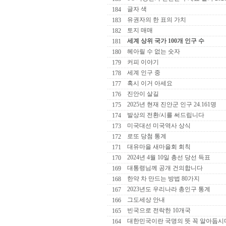
글자 색
184
유권자의 한 표의 가치
183
토지 매매
182
세계 상위 국가 100개 인구 수
181
헤아릴 수 없는 숫자
180
커피 이야기
179
세계 인구 중
178
혹시 이거 아세요
177
진안이 살길
176
2025년 현재 진안군 인구 24.161명
175
발상의 전환/시를 써드립니다
174
미국대선 미국역사 상식
173
로또 당첨 통계
172
대유마을 새마을회 회칙
171
2024년 4월 10일 총선 당선 득표
170
대통령님께 공개 건의합니다
169
한약 차 만드는 방법 80가지
168
2023년도 우리나라 총인구 통계
167
그도세상 안내
166
빈국으로 전락한 10개국
165
대한민국이란 국명의 뜻 꼭 알아둡시
164