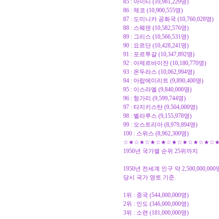
85 : 아이티 (10,981,229명)
86 : 체코 (10,900,555명)
87 : 도미니카 공화국 (10,760,028명)
88 : 스웨덴 (10,582,576명)
89 : 그리스 (10,566,531명)
90 : 요르단 (10,428,241명)
91 : 포르투갈 (10,347,892명)
92 : 아제르바이잔 (10,180,770명)
93 : 온두라스 (10,062,994명)
94 : 아랍에미리트 (9,890,400명)
95 : 이스라엘 (9,840,000명)
96 : 헝가리 (9,599,744명)
97 : 타지키스탄 (9,504,000명)
98 : 벨라루스 (9,155,978명)
99 : 오스트리아 (8,979,894명)
100 : 스위스 (8,962,300명)
☆★☆★☆★☆★☆★☆★☆★☆★☆
1950년 국가별 순위 25위까지
1950년 전세계 인구 약 2,500,000,000
당시 국가 영토 기준.
1위 : 중국 (544,000,000명)
2위 : 인도 (346,000,000명)
3위 : 소련 (181,000,000명)