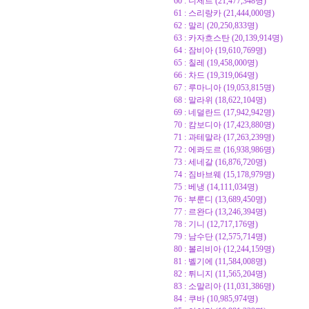
60 : 니제르 (21,477,348명)
61 : 스리랑카 (21,444,000명)
62 : 말리 (20,250,833명)
63 : 카자흐스탄 (20,139,914명)
64 : 잠비아 (19,610,769명)
65 : 칠레 (19,458,000명)
66 : 차드 (19,319,064명)
67 : 루마니아 (19,053,815명)
68 : 말라위 (18,622,104명)
69 : 네덜란드 (17,942,942명)
70 : 캄보디아 (17,423,880명)
71 : 과테말라 (17,263,239명)
72 : 에콰도르 (16,938,986명)
73 : 세네갈 (16,876,720명)
74 : 짐바브웨 (15,178,979명)
75 : 베냉 (14,111,034명)
76 : 부룬디 (13,689,450명)
77 : 르완다 (13,246,394명)
78 : 기니 (12,717,176명)
79 : 남수단 (12,575,714명)
80 : 볼리비아 (12,244,159명)
81 : 벨기에 (11,584,008명)
82 : 튀니지 (11,565,204명)
83 : 소말리아 (11,031,386명)
84 : 쿠바 (10,985,974명)