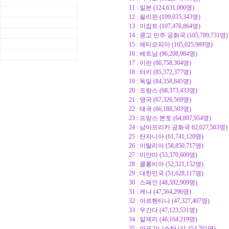
11 : 일본 (124,631,000명)
12 : 필리핀 (109,035,343명)
13 : 이집트 (107,476,864명)
14 : 콩고 민주 공화국 (105,789,731명)
15 : 에티오피아 (105,025,989명)
16 : 베트남 (96,208,984명)
17 : 이란 (86,758,304명)
18 : 터키 (85,372,377명)
19 : 독일 (84,358,845명)
20 : 프랑스 (68,373,433명)
21 : 영국 (67,326,569명)
22 : 태국 (66,188,503명)
23 : 프랑스 본토 (64,897,954명)
24 : 남아프리카 공화국 62,027,503명)
25 : 탄자니아 (61,741,120명)
26 : 이탈리아 (58,850,717명)
27 : 미얀마 (53,370,609명)
28 : 콜롬비아 (52,321,152명)
29 : 대한민국 (51,628,117명)
30 : 스페인 (48,592,909명)
31 : 케냐 (47,564,296명)
32 : 아르헨티나 (47,327,407명)
33 : 우간다 (47,123,531명)
34 : 알제리 (46,164,219명)
35 : 아프가니스탄 (41,454,761명)