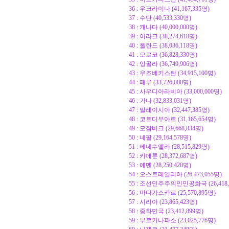
36 : 우크라이나 (41,167,335명)
37 : 수단 (40,533,330명)
38 : 캐나다 (40,000,000명)
39 : 이라크 (38,274,618명)
40 : 폴란드 (38,036,118명)
41 : 모로코 (36,828,330명)
42 : 앙골라 (36,749,906명)
43 : 우즈베키스탄 (34,915,100명)
44 : 페루 (33,726,000명)
45 : 사우디아라비아 (33,000,000명)
46 : 가나 (32,833,031명)
47 : 말레이시아 (32,447,385명)
48 : 코트디부아르 (31,165,654명)
49 : 모잠비크 (29,668,834명)
50 : 네팔 (29,164,578명)
51 : 베네수엘라 (28,515,829명)
52 : 카메룬 (28,372,687명)
53 : 예멘 (28,250,420명)
54 : 오스트레일리아 (26,473,055명)
55 : 조선민주주의인민공화국 (26,418,
56 : 마다가스카르 (25,570,895명)
57 : 시리아 (23,865,423명)
58 : 중화민국 (23,412,899명)
59 : 부르키나파소 (23,025,776명)