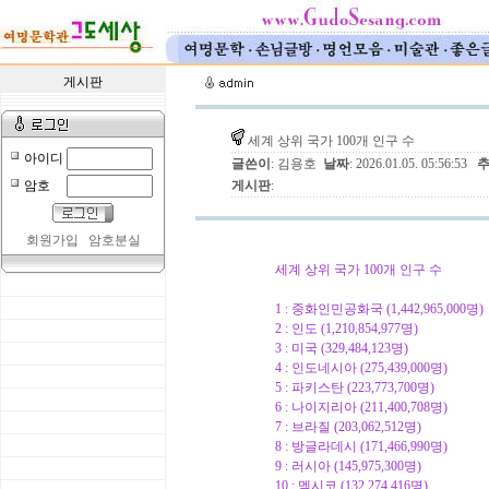
게시판
세계 상위 국가 100개 인구 수
아이디
글쓴이
: 김용호
날짜
: 2026.01.05. 05:56:53
암호
게시판
:
회원가입
암호분실
세계 상위 국가 100개 인구 수
1 : 중화인민공화국 (1,442,965,000명)
2 : 인도 (1,210,854,977명)
3 : 미국 (329,484,123명)
4 : 인도네시아 (275,439,000명)
5 : 파키스탄 (223,773,700명)
6 : 나이지리아 (211,400,708명)
7 : 브라질 (203,062,512명)
8 : 방글라데시 (171,466,990명)
9 : 러시아 (145,975,300명)
10 : 멕시코 (132,274,416명)