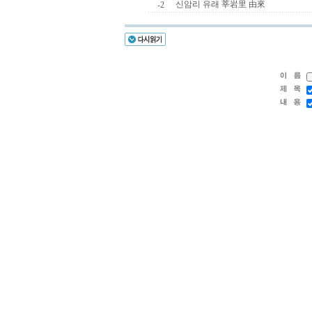
신암리 유래 莘岩里 由來
-2