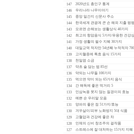
2020년도 총인구 통계
147
우리나라 나무이야기
146
중앙 일간지 신문사 주소
145
한국세계 관광계 큰 손 해외 지출 펑
144
모르면 손해보는 생활상식 40가지
143
최고의 항암음식 5가지/유용한 건강
142
가정 생활의 필수 지혜 30가지
141
대일교역 적자만 54년째 누적적자 70
140
고지혈증에 특효 음식 15가지
139
천일염 소금
138
약초 술 담는 법 85선
137
약되는 나무들 100가지
136
먹으면 약이 되는 65가지 음식
135
간 해독에 좋은 먹거리 5
134
인삼녹용 못지 않는 질경이의 효능
133
예쁜 순 우리말 모음
132
양파의 좋은 점 51가지/효능
131
겨우살이/피부 노화방지 5대 식품
130
고혈압과 건강에 좋은 차
129
인체의 신비 창조주의 걸작품
128
스트레스에 잘 대처하는 15가지 지혜
127