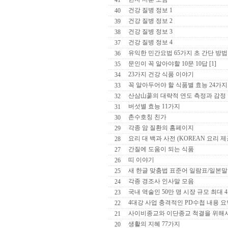
41
건강 질병 정보 1
40
건강 질병 정보 2
39
건강 질병 정보 3
38
건강 질병 정보 4
37
유익한 민간요법 65가지 초 간단 방법
36
문인이 꼭 알아야할 10문 10답 [1]
35
23가지 건강 식품 이야기
34
꼭 알아두어야 할 식품별 효능 24가지
33
산삼山蔘의 대략적 연도 측정과 감정
32
버섯별 효능 11가지
31
촌수호칭 친가
30
각종 암 질환의 홈페이지
29
요리 대 백과 사전 (KOREAN 요리 제
28
간질에 도움이 되는 식품
27
띠 이야기
26
새 한글 맞춤법 표준어 일람표/일본말
25
각종 경조사 인사말 모음
24
국내 역술인 50만 명 시장 규모 최대 
23
4대강 사업 충격적인 PD수첩 내용 요약
22
사이비종교와 이단종교 척결을 위해
21
생활의 지혜 77가지
20