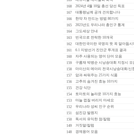
169
2024년 4월 10일 총선 당선 득표
168
대통령님께 공개 건의합니다
167
한약 차 만드는 방법 80가지
166
2023년도 우리나라 총인구 통계
165
그도세상 안내
164
빈국으로 전락한 10개국
163
대한민국이란 국명의 뜻 꼭 알아둡시
162
6.1 지방선거 진안군 투개표 결과
161
자주 사용되는 영어 단어 모음
160
구름재 박병순 시낭송대회 지정시 모
159
마이산의 메아리 전국시낭송대회/신
158
암과 싸워주는 25가지 식품
157
고추의 숨겨진 효능 10가지
156
건강 식단
155
토마토의 놀라운 10가지 효능
154
마늘 껍질 버리지 마세요
153
우리나라 성씨 인구 순위
152
섬진강 발원지
151
독서의 유익한 점/칼럼
150
거짓말/칼럼
149
경제용어 모음
148