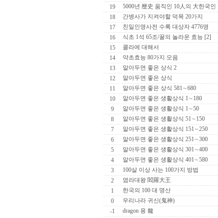
5000년 歷史 움직인 10人의 大한국인
19
간병사가 지켜야할 덕목 20가지
18
친일인명사전 수록 대상자 4776명
17
식초 1석 65조/꿀의 놀라운 효능 [2]
16
콜라에 대해서
15
약초효능 80가지 모음
14
알아두면 좋은 상식 2
13
알아두면 좋은 상식
12
알아두면 좋은 상식 581∼680
11
알아두면 좋은 생활상식 1∼180
10
알아두면 좋은 생활상식 1∼50
9
알아두면 좋은 생활상식 51∼150
8
알아두면 좋은 생활상식 151∼250
7
알아두면 좋은 생활상식 251∼300
6
알아두면 좋은 생활상식 301∼400
5
알아두면 좋은 생활상식 401∼580
4
100살 이상 사는 100가지 방법
3
염라대왕 閻羅大王
2
한국의 100 대 명산
1
우리나라 귀신(鬼神)
0
dragon 용 龍
-1