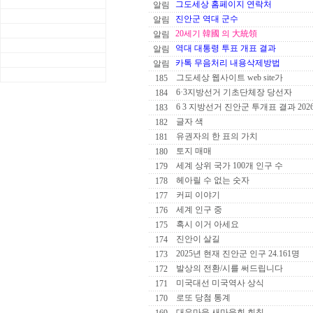
그도세상 홈페이지 연락처
알림
진안군 역대 군수
알림
20세기 韓國 의 大統領
알림
역대 대통령 투표 개표 결과
알림
카톡 무음처리 내용삭제방법
알림
그도세상 웹사이트 web site가
185
6·3지방선거 기초단체장 당선자
184
6 3 지방선거 진안군 투개표 결과 202
183
글자 색
182
유권자의 한 표의 가치
181
토지 매매
180
세계 상위 국가 100개 인구 수
179
헤아릴 수 없는 숫자
178
커피 이야기
177
세계 인구 중
176
혹시 이거 아세요
175
진안이 살길
174
2025년 현재 진안군 인구 24.161명
173
발상의 전환/시를 써드립니다
172
미국대선 미국역사 상식
171
로또 당첨 통계
170
대유마을 새마을회 회칙