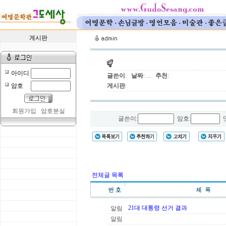
게시판
아이디
글쓴이
:
날짜
: ...
추천
:
암호
게시판
:
회원가입
암호분실
글쓴이:
암호:
댓
전체글 목록
21대 대통령 선거 결과
알림
알림