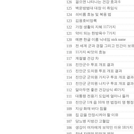
걸으면 나타나는 건강 효과 6
126
백운방범대 대장 이 취임식
125
쇠비름 효능 및 복용 법
124
김용호비망록
123
가정 생활의 지혜 117가지
122
약이 되는 한방육수 7가지
121
예쁜 한글 이름 닉네임 nick name
120
전 세계 군과 경찰 그리고 민간이 보
119
11가지 씨앗의 효능
118
계절별 건강 차
117
진안군수 투표 개표 결과
116
진안군 도의원 투표 개표 결과
115
진안군 군의원 가지구 투표 개표 결과
114
진안군 군의원 나지구 투표 개표 결과
113
알아두면 좋은 건강상식 40가지
112
대통령 전용기 도입에 얼마나 들까
111
진안군 1개 읍 10개 면 법정리 명 행
110
지상 화재 바다 침몰
109
집 값을 안정시켜야 할 이유
108
당뇨병 지방간 고혈압
107
생강이 여자에게 보약인 이유 18가지
106
작년 자영업 91만개 폐업