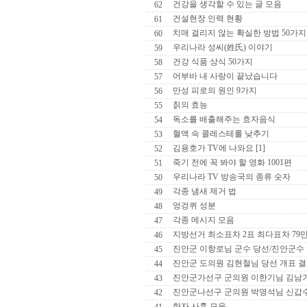
건강을 생각할 수 있는 글 모음
62
건설현장 인력 현황
61
치매 걸리지 않는 확실한 방법 50가지
60
우리나라 성씨(姓氏) 이야기
59
건강 식품 상식 50가지
58
어부바 내 사랑이 끝났습니다
57
만성 피로의 원인 9가지
56
칡의 효능
55
독소를 배출해주는 효자음식
54
혈액 속 콜레스테롤 낮추기
53
김용호가 TV에 나와요 [1]
52
죽기 전에 꼭 봐야 할 영화 1001편
51
우리나라 TV 방송국의 종류 숫자
50
각종 냄새 제거 법
49
엉겅퀴 성분
48
각종 메시지 모음
47
지방선거 최소표차 2표 최다표차 79
46
진안군 이항로님 군수 당선/진안군수
45
진안군 도의원 김현철님 당선 개표 
44
진안군가선구 군의원 이한기님 김남
43
진안군나선구 군의원 박명석님 신갑
42
한자 사훈 모음