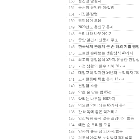
섬진강 발원지
153
독서의 유익한 점/칼럼
152
거짓말/칼럼
151
경제용어 모음
150
2020년도 총인구 통계
149
우리나라 나무이야기
148
중앙 일간지 신문사 주소
147
한국세계 관광계 큰 손 해외 지출 펑
146
모르면 손해보는 생활상식 40가지
145
최고의 항암음식 5가지/유용한 건강
144
가정 생활의 필수 지혜 30가지
143
대일교역 적자만 54년째 누적적자 70
142
고지혈증에 특효 음식 15가지
141
천일염 소금
140
약초 술 담는 법 85선
139
약되는 나무들 100가지
138
먹으면 약이 되는 65가지 음식
137
간 해독에 좋은 먹거리 5
136
인삼녹용 못지 않는 질경이의 효능
135
예쁜 순 우리말 모음
134
양파의 좋은 점 51가지/효능
133
겨우살이/피부 노화방지 5대 식품
132