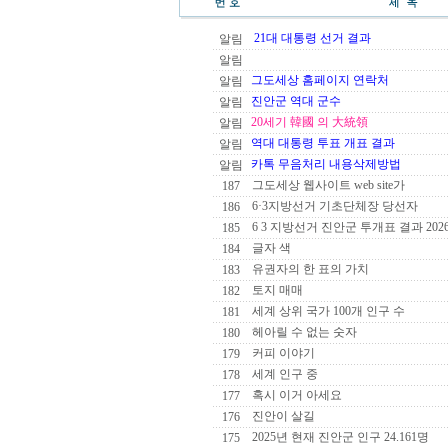
21대 대통령 선거 결과
알림
알림
그도세상 홈페이지 연락처
알림
진안군 역대 군수
알림
20세기 韓國 의 大統領
알림
역대 대통령 투표 개표 결과
알림
카톡 무음처리 내용삭제방법
알림
그도세상 웹사이트 web site가
187
6·3지방선거 기초단체장 당선자
186
6 3 지방선거 진안군 투개표 결과 202
185
글자 색
184
유권자의 한 표의 가치
183
토지 매매
182
세계 상위 국가 100개 인구 수
181
헤아릴 수 없는 숫자
180
커피 이야기
179
세계 인구 중
178
혹시 이거 아세요
177
진안이 살길
176
2025년 현재 진안군 인구 24.161명
175