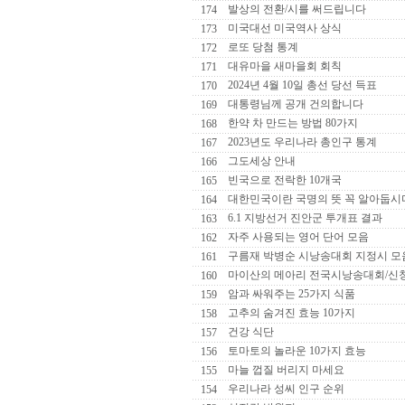
발상의 전환/시를 써드립니다
174
미국대선 미국역사 상식
173
로또 당첨 통계
172
대유마을 새마을회 회칙
171
2024년 4월 10일 총선 당선 득표
170
대통령님께 공개 건의합니다
169
한약 차 만드는 방법 80가지
168
2023년도 우리나라 총인구 통계
167
그도세상 안내
166
빈국으로 전락한 10개국
165
대한민국이란 국명의 뜻 꼭 알아둡시
164
6.1 지방선거 진안군 투개표 결과
163
자주 사용되는 영어 단어 모음
162
구름재 박병순 시낭송대회 지정시 모
161
마이산의 메아리 전국시낭송대회/신
160
암과 싸워주는 25가지 식품
159
고추의 숨겨진 효능 10가지
158
건강 식단
157
토마토의 놀라운 10가지 효능
156
마늘 껍질 버리지 마세요
155
우리나라 성씨 인구 순위
154