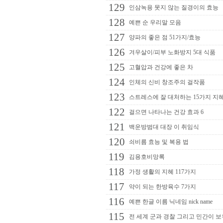
129
인삼녹용 못지 않는 질경이의 효능
128
예쁜 순 우리말 모음
127
양파의 좋은 점 51가지/효능
126
겨우살이/피부 노화방지 5대 식품
125
고혈압과 건강에 좋은 차
124
인체의 신비 창조주의 걸작품
123
스트레스에 잘 대처하는 15가지 지
122
걸으면 나타나는 건강 효과 6
121
백운방범대 대장 이 취임식
120
쇠비름 효능 및 복용 법
119
김용호비망록
118
가정 생활의 지혜 117가지
117
약이 되는 한방육수 7가지
116
예쁜 한글 이름 닉네임 nick name
115
전 세계 군과 경찰 그리고 민간이 보