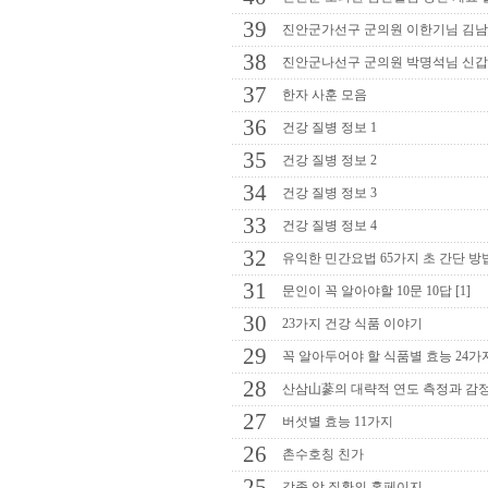
39
진안군가선구 군의원 이한기님 김남
38
진안군나선구 군의원 박명석님 신갑
37
한자 사훈 모음
36
건강 질병 정보 1
35
건강 질병 정보 2
34
건강 질병 정보 3
33
건강 질병 정보 4
32
유익한 민간요법 65가지 초 간단 방
31
문인이 꼭 알아야할 10문 10답 [1]
30
23가지 건강 식품 이야기
29
꼭 알아두어야 할 식품별 효능 24가
28
산삼山蔘의 대략적 연도 측정과 감
27
버섯별 효능 11가지
26
촌수호칭 친가
25
각종 암 질환의 홈페이지