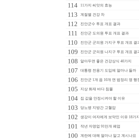
114
11가지 씨앗의 효능
113
계절별 건강 차
112
진안군수 투표 개표 결과
111
진안군 도의원 투표 개표 결과
110
진안군 군의원 가지구 투표 개표 결
109
진안군 군의원 나지구 투표 개표 결
108
알아두면 좋은 건강상식 40가지
107
대통령 전용기 도입에 얼마나 들까
106
진안군 1개 읍 10개 면 법정리 명 행
105
지상 화재 바다 침몰
104
집 값을 안정시켜야 할 이유
103
당뇨병 지방간 고혈압
102
생강이 여자에게 보약인 이유 18가
101
작년 자영업 91만개 폐업
100
계란에 대해 얼마나 알고 계시나요