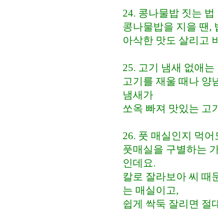
24. 콩나물밥 짓는 법
콩나물밥을 지을 땐,
아삭한 맛도 살리고 
25. 고기 냄새 없애는
고기를 재울 때나 양
냄새가
쏘옥 빠져 맛있는 고기
26. 풋 매실인지 먹
풋매실을 구별하는 가
인데요.
칼로 잘라보아 씨 때
는 매실이고,
쉽게 싹둑 잘리면 절