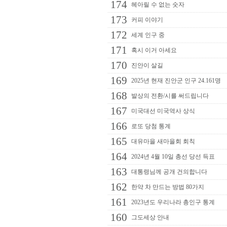
174
헤아릴 수 없는 숫자
173
커피 이야기
172
세계 인구 중
171
혹시 이거 아세요
170
진안이 살길
169
2025년 현재 진안군 인구 24.161명
168
발상의 전환/시를 써드립니다
167
미국대선 미국역사 상식
166
로또 당첨 통계
165
대유마을 새마을회 회칙
164
2024년 4월 10일 총선 당선 득표
163
대통령님께 공개 건의합니다
162
한약 차 만드는 방법 80가지
161
2023년도 우리나라 총인구 통계
160
그도세상 안내