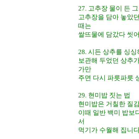
27. 고추장 물이 든
고추장을 담아 놓았던
때는
쌀뜨물에 담갔다 씻어
28. 시든 상추를 싱
보관해 두었던 상추가
가만
주면 다시 파릇파릇 
29. 현미밥 짓는 법
현미밥은 거칠한 질감
이때 일반 백미 밥보다
서
먹기가 수월해 집니다