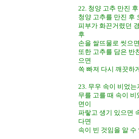
22. 청양 고추 만진 
청양 고추를 만진 후
피부가 화끈거렸던 경
후
손을 쌀뜨물로 씻으면
또한 고추를 담은 반
으면
쏙 빠져 다시 깨끗하게
23. 무우 속이 비었
무를 고를 때 속이 비
면이
파랗고 생기 있으면 속
다면
속이 빈 것임을 알 수