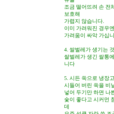
조금 떨어뜨려 손 전
보호해
가렵지 않습니다.
이미 가려워진 경우엔
가려움이 싸악 가십
4. 쌀벌레가 생기는 
쌀벌레가 생긴 쌀통에
니다
5. 시든 쑥으로 냉장
시들어 버린 쑥을 비
넣어 두기만 하면 나
숯이 좋다고 시커먼 
데
요즘 성큼 자란 쑥 조