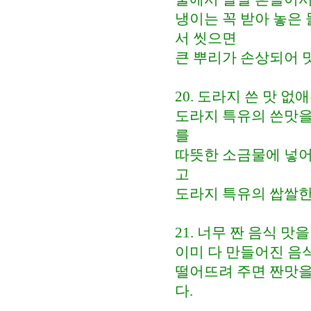
냉이는 꼭 받아 놓은
서 씻으면
큰 뿌리가 손상되어 
20. 도라지 쓴 맛 없
도라지 특유의 쓴맛을
를
따뜻한 소금물에 넣어
고
도라지 특유의 쌉쌀한
21. 너무 짠 음식 맛
이미 다 만들어진 음식
떨어뜨려 주면 짠맛을
다.