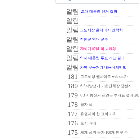
알림
21대 대통령 선거 결과
알림
알림
그도세상 홈페이지 연락처
알림
진안군 역대 군수
알림
20세기 韓國 의 大統領
알림
역대 대통령 투표 개표 결과
알림
카톡 무음처리 내용삭제방법
181
그도세상 웹사이트 web site가
180
6·3지방선거 기초단체장 당선자
179
6 3 지방선거 진안군 투개표 결과 20
178
글자 색
177
유권자의 한 표의 가치
176
토지 매매
175
세계 상위 국가 100개 인구 수