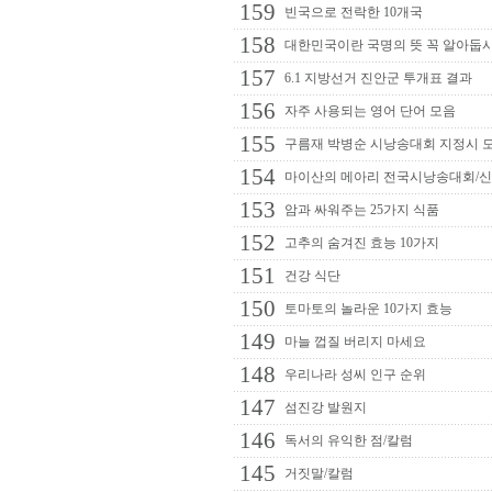
159
빈국으로 전락한 10개국
158
대한민국이란 국명의 뜻 꼭 알아둡
157
6.1 지방선거 진안군 투개표 결과
156
자주 사용되는 영어 단어 모음
155
구름재 박병순 시낭송대회 지정시 
154
마이산의 메아리 전국시낭송대회/
153
암과 싸워주는 25가지 식품
152
고추의 숨겨진 효능 10가지
151
건강 식단
150
토마토의 놀라운 10가지 효능
149
마늘 껍질 버리지 마세요
148
우리나라 성씨 인구 순위
147
섬진강 발원지
146
독서의 유익한 점/칼럼
145
거짓말/칼럼