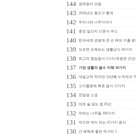
144
경제용어 모음
143
2020년도 총인구 통계
142
우리나라 나무이야기
141
중앙 일간지 신문사 주소
140
한국세계 관광계 큰 손 해외 지출 펑
139
모르면 손해보는 생활상식 40가지
138
최고의 항암음식 5가지/유용한 건
137
가정 생활의 필수 지혜 30가지
136
대일교역 적자만 54년째 누적적자 7
135
고지혈증에 특효 음식 15가지
134
천일염 소금
133
약초 술 담는 법 85선
132
약되는 나무들 100가지
131
먹으면 약이 되는 65가지 음식
130
간 해독에 좋은 먹거리 5