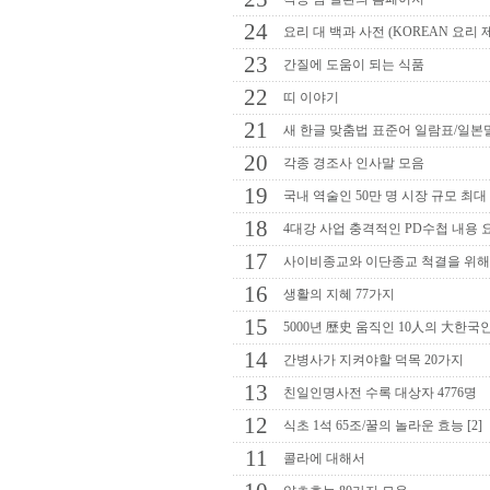
24
요리 대 백과 사전 (KOREAN 요리 
23
간질에 도움이 되는 식품
22
띠 이야기
21
새 한글 맞춤법 표준어 일람표/일본
20
각종 경조사 인사말 모음
19
국내 역술인 50만 명 시장 규모 최대
18
4대강 사업 충격적인 PD수첩 내용 요약
17
사이비종교와 이단종교 척결을 위
16
생활의 지혜 77가지
15
5000년 歷史 움직인 10人의 大한국
14
간병사가 지켜야할 덕목 20가지
13
친일인명사전 수록 대상자 4776명
12
식초 1석 65조/꿀의 놀라운 효능 [2]
11
콜라에 대해서