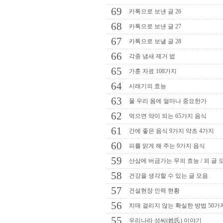
69
카톡으로 보낸 글 26
68
카톡으로 보낸 글 27
67
카톡으로 보낼 글 28
66
각종 냄새 제거 법
65
가훈 자료 108가지
64
시래기의 효능
63
물 우리 몸에 얼마나 중요한가
62
먹으면 약이 되는 65가지 음식
61
간에 좋은 음식 9가지 약초 4가지
60
피를 맑게 해 주는 9가지 음식
59
산삼에 버금가는 무의 효능 / 외 글 
58
건강을 생각할 수 있는 글 모음
57
건설현장 인력 현황
56
치매 걸리지 않는 확실한 방법 50가
55
우리나라 성씨(姓氏) 이야기