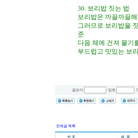
30. 보리밥 짓는 법
보리밥은 까끌까끌해서
그러므로 보리밥을 짓기
준
다음 체에 건져 물기를
부드럽고 맛있는 보리
글쓴이:
암호:
댓
전체글 목록