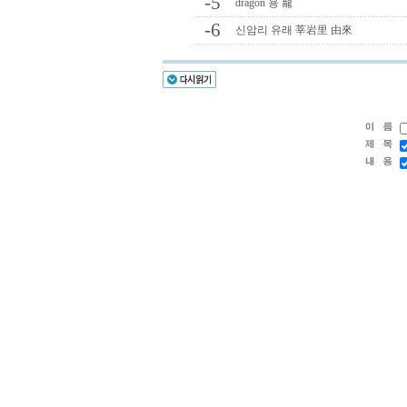
-5
dragon 용 龍
-6
신암리 유래 莘岩里 由來