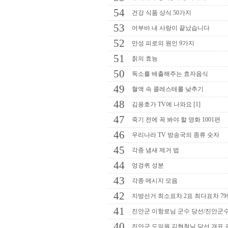
54
건강 식품 상식 50가지
53
어부바 내 사랑이 끝났습니다
52
만성 피로의 원인 9가지
51
칡의 효능
50
독소를 배출해주는 효자음식
49
혈액 속 콜레스테롤 낮추기
48
김용호가 TV에 나와요 [1]
47
죽기 전에 꼭 봐야 할 영화 1001편
46
우리나라 TV 방송국의 종류 숫자
45
각종 냄새 제거 법
44
엉겅퀴 성분
43
각종 메시지 모음
42
지방선거 최소표차 2표 최다표차 7
41
진안군 이항로님 군수 당선/진안군수
40
진안군 도의원 김현철님 당선 개표 