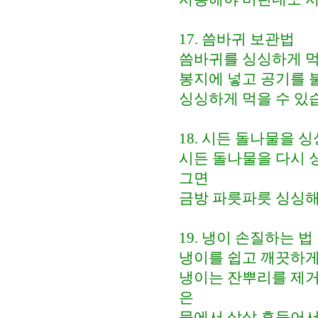
17. 씀바귀 보관법
씀바귀를 싱싱하게 먹
봉지에 넣고 공기를
싱싱하게 먹을 수 있
18. 시든 돌나물을 
시든 돌나물을 다시 
그면
금방 파릇파릇 싱싱해
19. 냉이 손질하는 법
냉이를 쉽고 깨끗하게
냉이는 잔뿌리를 제거
은
물에서 살살 흔들어서