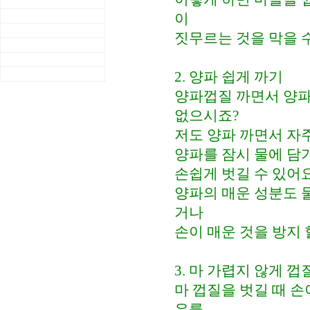
이
짓무르는 것을 막을 
2. 양파 쉽게 까기
양파껍질 까면서 양파
없으시죠?
저도 양파 까면서 자
양파를 잠시 물에 담
손쉽게 벗길 수 있어
양파의 매운 성분도 물
거나
손이 매운 것을 방지 
3. 마 가렵지 않게 껍
마 껍질을 벗길 때 
유를