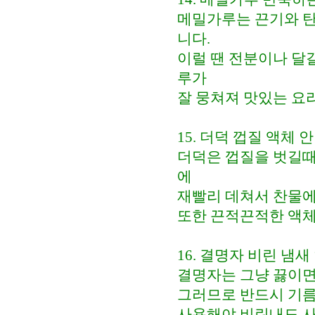
메밀가루는 끈기와 탄
니다.
이럴 땐 전분이나 달
루가
잘 뭉쳐져 맛있는 요리
15. 더덕 껍질 액체
더덕은 껍질을 벗길때
에
재빨리 데쳐서 찬물에
또한 끈적끈적한 액체
16. 결명자 비린 냄새
결명자는 그냥 끓이면
그러므로 반드시 기름
사용해야 비린내도 사