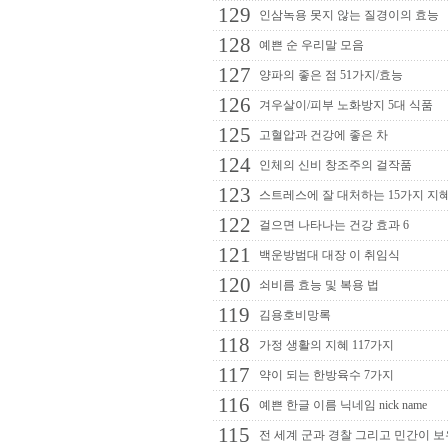
129
인삼녹용 못지 않는 질경이의 효능
128
예쁜 순 우리말 모음
127
양파의 좋은 점 51가지/효능
126
겨우살이/피부 노화방지 5대 식품
125
고혈압과 건강에 좋은 차
124
인체의 신비 창조주의 걸작품
123
스트레스에 잘 대처하는 15가지 지
122
걸으면 나타나는 건강 효과 6
121
백운방범대 대장 이 취임식
120
쇠비름 효능 및 복용 법
119
김용호비망록
118
가정 생활의 지혜 117가지
117
약이 되는 한방육수 7가지
116
예쁜 한글 이름 닉네임 nick name
115
전 세계 군과 경찰 그리고 민간이 보