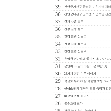
39
진안군가선구 군의원 이한기님 김남
38
진안군나선구 군의원 박명석님 신갑
37
한자 사훈 모음
36
건강 질병 정보 1
35
건강 질병 정보 2
34
건강 질병 정보 3
33
건강 질병 정보 4
32
유익한 민간요법 65가지 초 간단 방
31
문인이 꼭 알아야할 10문 10답 [1]
30
23가지 건강 식품 이야기
29
꼭 알아두어야 할 식품별 효능 24가
28
산삼山蔘의 대략적 연도 측정과 감
27
버섯별 효능 11가지
26
촌수호칭 친가
25
각종 암 질환의 홈페이지