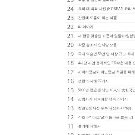
24
요리 대 백과 사전 (KOREAN 요리 
23
간질에 도움이 되는 식품
22
띠 이야기
21
새 한글 맞춤법 표준어 일람표/일본
20
각종 경조사 인사말 모음
19
국내 역술인 50만 명 시장 규모 최대
18
4대강 사업 충격적인 PD수첩 내용 요약
17
사이비종교와 이단종교 척결을 위
16
생활의 지혜 77가지
15
5000년 歷史 움직인 10人의 大한국
14
간병사가 지켜야할 덕목 20가지
13
친일인명사전 수록 대상자 4776명
12
식초 1석 65조/꿀의 놀라운 효능 [2]
11
콜라에 대해서