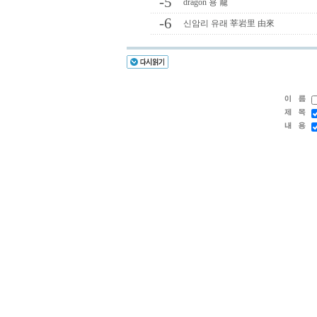
-5
dragon 용 龍
-6
신암리 유래 莘岩里 由來