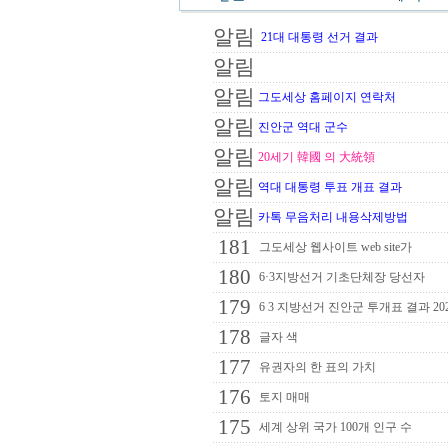
알림
21대 대통령 선거 결과
알림
알림
그도세상 홈페이지 연락처
알림
진안군 역대 군수
알림
20세기 韓國 의 大統領
알림
역대 대통령 투표 개표 결과
알림
카톡 무음처리 내용삭제방법
181
그도세상 웹사이트 web site가
180
6·3지방선거 기초단체장 당선자
179
6 3 지방선거 진안군 투개표 결과 20
178
글자 색
177
유권자의 한 표의 가치
176
토지 매매
175
세계 상위 국가 100개 인구 수