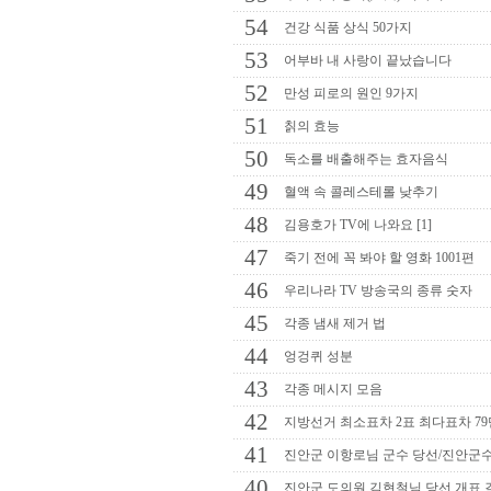
54
건강 식품 상식 50가지
53
어부바 내 사랑이 끝났습니다
52
만성 피로의 원인 9가지
51
칡의 효능
50
독소를 배출해주는 효자음식
49
혈액 속 콜레스테롤 낮추기
48
김용호가 TV에 나와요 [1]
47
죽기 전에 꼭 봐야 할 영화 1001편
46
우리나라 TV 방송국의 종류 숫자
45
각종 냄새 제거 법
44
엉겅퀴 성분
43
각종 메시지 모음
42
지방선거 최소표차 2표 최다표차 7
41
진안군 이항로님 군수 당선/진안군수
40
진안군 도의원 김현철님 당선 개표 