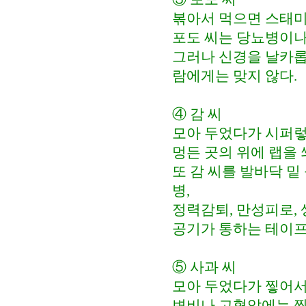
볶아서 먹으면 스태미
포도 씨는 당뇨병이나
그러나 신경을 날카롭
람에게는 맞지 않다.
④ 감 씨
모아 두었다가 시퍼렇
멍든 곳의 위에 랩을 
또 감 씨를 발바닥 밑
병,
정력감퇴, 만성피로, 
공기가 통하는 테이프
⑤ 사과 씨
모아 두었다가 찧어서
변비나 고혈압에는 찧