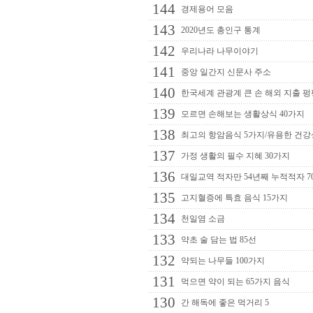
144
경제용어 모음
143
2020년도 총인구 통계
142
우리나라 나무이야기
141
중앙 일간지 신문사 주소
140
한국세계 관광계 큰 손 해외 지출 펑
139
모르면 손해보는 생활상식 40가지
138
최고의 항암음식 5가지/유용한 건
137
가정 생활의 필수 지혜 30가지
136
대일교역 적자만 54년째 누적적자 7
135
고지혈증에 특효 음식 15가지
134
천일염 소금
133
약초 술 담는 법 85선
132
약되는 나무들 100가지
131
먹으면 약이 되는 65가지 음식
130
간 해독에 좋은 먹거리 5