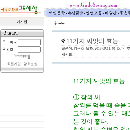
게시판
11가지 씨앗의 효능
아이디
글쓴이
: 김용호
날짜
: 2018.09.11. 01:15:47
암호
게시판
:
회원가입
암호분실
11가지 씨앗의 효능
① 참외 씨
참외를 먹을 때 속을 
그러나 될 수 있는 대
는 것이 좋다.
참외 씨는 숙변을 없