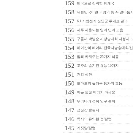
159
빈국으로 전락한 10개국
158
대한민국이란 국명의 뜻 꼭 알아둡
157
6.1 지방선거 진안군 투개표 결과
156
자주 사용되는 영어 단어 모음
155
구름재 박병순 시낭송대회 지정시 
154
마이산의 메아리 전국시낭송대회/
153
암과 싸워주는 25가지 식품
152
고추의 숨겨진 효능 10가지
151
건강 식단
150
토마토의 놀라운 10가지 효능
149
마늘 껍질 버리지 마세요
148
우리나라 성씨 인구 순위
147
섬진강 발원지
146
독서의 유익한 점/칼럼
145
거짓말/칼럼