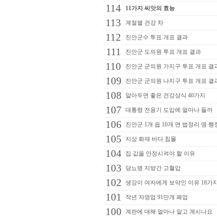
114
11가지 씨앗의 효능
113
계절별 건강 차
112
진안군수 투표 개표 결과
111
진안군 도의원 투표 개표 결과
110
진안군 군의원 가지구 투표 개표 결
109
진안군 군의원 나지구 투표 개표 결
108
알아두면 좋은 건강상식 40가지
107
대통령 전용기 도입에 얼마나 들까
106
진안군 1개 읍 10개 면 법정리 명 행
105
지상 화재 바다 침몰
104
집 값을 안정시켜야 할 이유
103
당뇨병 지방간 고혈압
102
생강이 여자에게 보약인 이유 18가
101
작년 자영업 91만개 폐업
100
계란에 대해 얼마나 알고 계시나요