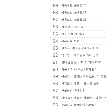
69
카톡으로 보낸 글 26
68
카톡으로 보낸 글 27
67
카톡으로 보낼 글 28
66
각종 냄새 제거 법
65
가훈 자료 108가지
64
시래기의 효능
63
물 우리 몸에 얼마나 중요한가
62
먹으면 약이 되는 65가지 음식
61
간에 좋은 음식 9가지 약초 4가지
60
피를 맑게 해 주는 9가지 음식
59
산삼에 버금가는 무의 효능 / 외 글 
58
건강을 생각할 수 있는 글 모음
57
건설현장 인력 현황
56
치매 걸리지 않는 확실한 방법 50가
55
우리나라 성씨(姓氏) 이야기