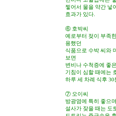
찧어서 물을 약간 넣
효과가 있다.
⑥ 호박씨
예로부터 젖이 부족한
용했던
식품으로 수박 씨와 
보면
변비나 수척증에 좋은
기침이 심할 때에는 호
하루 세 차례 식후 30
⑦ 오이씨
방광염에 특히 좋으며
설사가 잦을 때는 도
도토리는 중금속을 흡