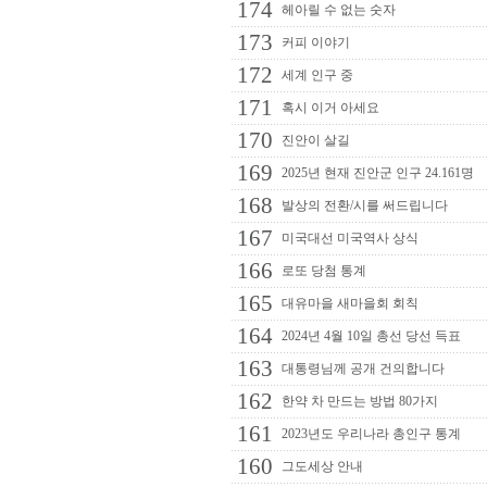
174
헤아릴 수 없는 숫자
173
커피 이야기
172
세계 인구 중
171
혹시 이거 아세요
170
진안이 살길
169
2025년 현재 진안군 인구 24.161명
168
발상의 전환/시를 써드립니다
167
미국대선 미국역사 상식
166
로또 당첨 통계
165
대유마을 새마을회 회칙
164
2024년 4월 10일 총선 당선 득표
163
대통령님께 공개 건의합니다
162
한약 차 만드는 방법 80가지
161
2023년도 우리나라 총인구 통계
160
그도세상 안내