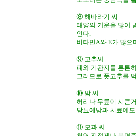
⑧ 해바라기 씨
태양의 기운을 많이 
인다.
비타민A와 E가 많으며
⑨ 고추씨
폐와 기관지를 튼튼히
그러므로 풋고추를 먹
⑩ 밤 씨
허리나 무릎이 시큰거
당뇨예방과 치료에도 
⑪ 모과 씨
천연 진정제나 불면증