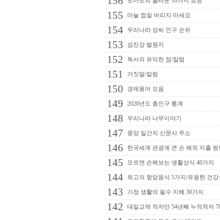
156
토마토의 놀라운 10가지 효능
155
마늘 껍질 버리지 마세요
154
우리나라 성씨 인구 순위
153
섬진강 발원지
152
독서의 유익한 점/칼럼
151
거짓말/칼럼
150
경제용어 모음
149
2020년도 총인구 통계
148
우리나라 나무이야기
147
중앙 일간지 신문사 주소
146
한국세계 관광계 큰 손 해외 지출 펑
145
모르면 손해보는 생활상식 40가지
144
최고의 항암음식 5가지/유용한 건
143
가정 생활의 필수 지혜 30가지
142
대일교역 적자만 54년째 누적적자 7