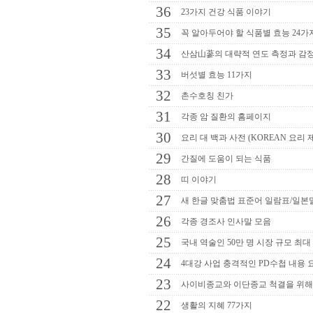
36
23가지 건강 식품 이야기
35
꼭 알아두어야 할 식품별 효능 24가
34
산삼山蔘의 대략적 연도 측정과 감
33
버섯별 효능 11가지
32
촌수호칭 친가
31
각종 암 질환의 홈페이지
30
요리 대 백과 사전 (KOREAN 요리 
29
간질에 도움이 되는 식품
28
띠 이야기
27
새 한글 맞춤법 표준어 일람표/일본
26
각종 경조사 인사말 모음
25
국내 역술인 50만 명 시장 규모 최대
24
4대강 사업 충격적인 PD수첩 내용 요약
23
사이비종교와 이단종교 척결을 위
22
생활의 지혜 77가지