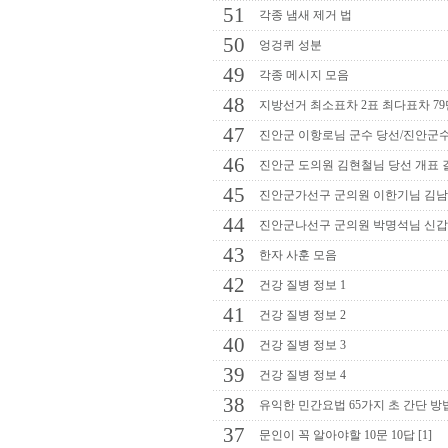
51
각종 냄새 제거 법
50
엉겅퀴 성분
49
각종 메시지 모음
48
지방선거 최소표차 2표 최다표차 7
47
진안군 이항로님 군수 당선/진안군수
46
진안군 도의원 김현철님 당선 개표 
45
진안군가선구 군의원 이한기님 김남
44
진안군나선구 군의원 박명석님 신갑
43
한자 사훈 모음
42
건강 질병 정보 1
41
건강 질병 정보 2
40
건강 질병 정보 3
39
건강 질병 정보 4
38
유익한 민간요법 65가지 초 간단 방
37
문인이 꼭 알아야할 10문 10답 [1]