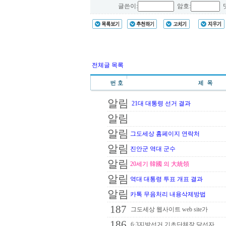
글쓴이:
암호:
댓
전체글 목록
알림
21대 대통령 선거 결과
알림
알림
그도세상 홈페이지 연락처
알림
진안군 역대 군수
알림
20세기 韓國 의 大統領
알림
역대 대통령 투표 개표 결과
알림
카톡 무음처리 내용삭제방법
187
그도세상 웹사이트 web site가
186
6·3지방선거 기초단체장 당선자