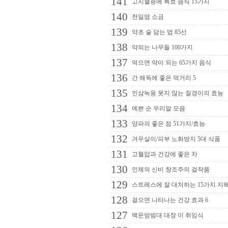
141
고지혈증에 특효 음식 15가지
140
천일염 소금
139
약초 술 담는 법 85선
138
약되는 나무들 100가지
137
먹으면 약이 되는 65가지 음식
136
간 해독에 좋은 먹거리 5
135
인삼녹용 못지 않는 질경이의 효능
134
예쁜 순 우리말 모음
133
양파의 좋은 점 51가지/효능
132
겨우살이/피부 노화방지 5대 식품
131
고혈압과 건강에 좋은 차
130
인체의 신비 창조주의 걸작품
129
스트레스에 잘 대처하는 15가지 지
128
걸으면 나타나는 건강 효과 6
127
백운방범대 대장 이 취임식