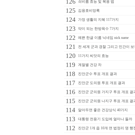
126
쇠비름 효능 및 복용 법
125
김용호비망록
124
가정 생활의 지혜 117가지
123
약이 되는 한방육수 7가지
122
예쁜 한글 이름 닉네임 nick name
121
전 세계 군과 경찰 그리고 민간이 보
120
11가지 씨앗의 효능
119
계절별 건강 차
118
진안군수 투표 개표 결과
117
진안군 도의원 투표 개표 결과
116
진안군 군의원 가지구 투표 개표 결
115
진안군 군의원 나지구 투표 개표 결
114
알아두면 좋은 건강상식 40가지
113
대통령 전용기 도입에 얼마나 들까
112
진안군 1개 읍 10개 면 법정리 명 행