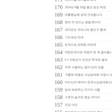
170
2024년 4월 10일 총선 당선 득표
169
대통령님께 공개 건의합니다
168
한약 차 만드는 방법 80가지
167
2023년도 우리나라 총인구 통계
166
그도세상 안내
165
빈국으로 전락한 10개국
164
대한민국이란 국명의 뜻 꼭 알아둡
163
6.1 지방선거 진안군 투개표 결과
162
자주 사용되는 영어 단어 모음
161
구름재 박병순 시낭송대회 지정시 
160
마이산의 메아리 전국시낭송대회/
159
암과 싸워주는 25가지 식품
158
고추의 숨겨진 효능 10가지
157
건강 식단