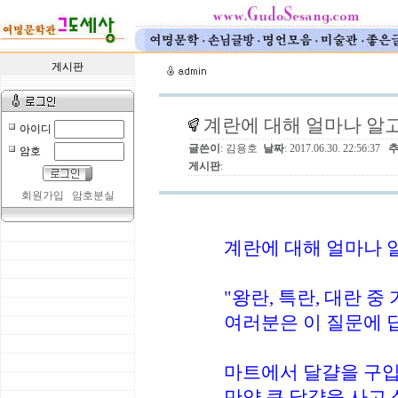
게시판
계란에 대해 얼마나 알
아이디
글쓴이
: 김용호
날짜
: 2017.06.30. 22:56:37
암호
게시판
:
회원가입
암호분실
계란에 대해 얼마나 
"왕란, 특란, 대란 중
여러분은 이 질문에 
마트에서 달걀을 구입
만약 큰 달걀을 사고