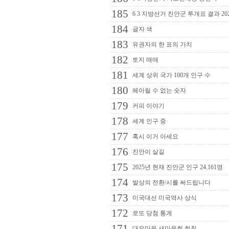
185
6 3 지방선거 진안군 투개표 결과 20
184
글자 색
183
유권자의 한 표의 가치
182
토지 매매
181
세계 상위 국가 100개 인구 수
180
헤아릴 수 없는 숫자
179
커피 이야기
178
세계 인구 중
177
혹시 이거 아세요
176
진안이 살길
175
2025년 현재 진안군 인구 24.161명
174
발상의 전환/시를 써드립니다
173
미국대선 미국역사 상식
172
로또 당첨 통계
171
대유마을 새마을회 회칙