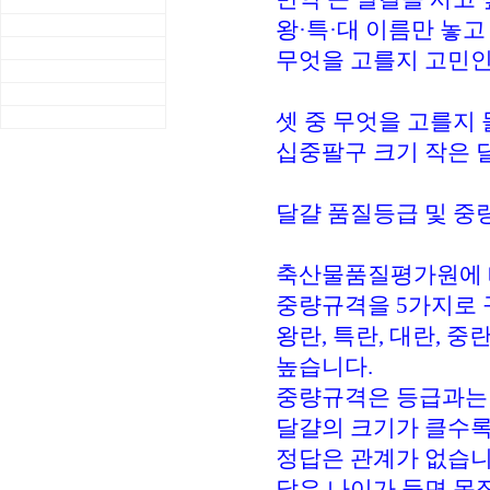
왕·특·대 이름만 놓고
무엇을 고를지 고민인
셋 중 무엇을 고를지
십중팔구 크기 작은 
달걀 품질등급 및 중
축산물품질평가원에 
중량규격을 5가지로 
왕란, 특란, 대란, 
높습니다.
중량규격은 등급과는 
달걀의 크기가 클수록
정답은 관계가 없습니
닭은 나이가 들면 몸