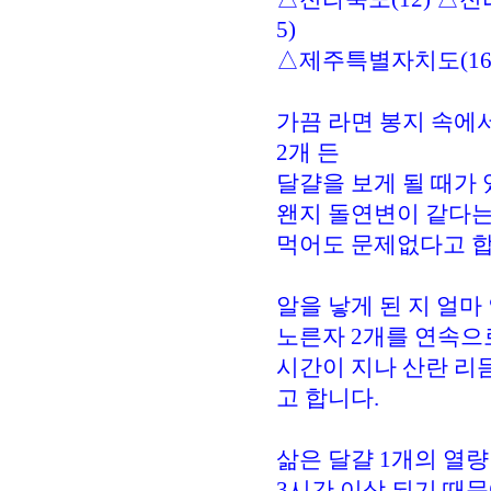
5)
△제주특별자치도(16
가끔 라면 봉지 속에
2개 든
달걀을 보게 될 때가 
왠지 돌연변이 같다는
먹어도 문제없다고 합
알을 낳게 된 지 얼마
노른자 2개를 연속으
시간이 지나 산란 리
고 합니다.
삶은 달걀 1개의 열량
3시간 이상 되기 때