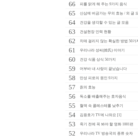
66
피를 맑게 해 주는 9가지 음식
65
산삼에 버금가는 무의 효능 / 외 글 
64
건강을 생각할 수 있는 글 모음
63
건설현장 인력 현황
62
치매 걸리지 않는 확실한 방법 50가
61
우리나라 성씨(姓氏) 이야기
60
건강 식품 상식 50가지
59
어부바 내 사랑이 끝났습니다
58
만성 피로의 원인 9가지
57
칡의 효능
56
독소를 배출해주는 효자음식
55
혈액 속 콜레스테롤 낮추기
54
김용호가 TV에 나와요 [1]
53
죽기 전에 꼭 봐야 할 영화 1001편
52
우리나라 TV 방송국의 종류 숫자