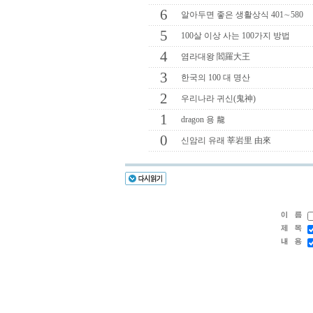
6
알아두면 좋은 생활상식 401∼580
5
100살 이상 사는 100가지 방법
4
염라대왕 閻羅大王
3
한국의 100 대 명산
2
우리나라 귀신(鬼神)
1
dragon 용 龍
0
신암리 유래 莘岩里 由來