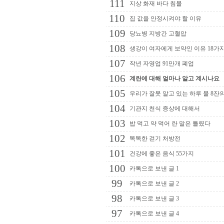
111
지상 화재 바다 침몰
110
집 값을 안정시켜야 할 이유
109
당뇨병 지방간 고혈압
108
생강이 여자에게 보약인 이유 18가
107
작년 자영업 91만개 폐업
106
계란에 대해 얼마나 알고 계시나요
105
우리가 잘못 알고 있는 하루 물 8잔
104
기관지 천식 증상에 대해서
103
밥 먹고 약 먹어 란 말은 틀렸다
102
똑똑한 걷기 처방전
101
건강에 좋은 음식 55가지
100
카톡으로 보낸 글 1
99
카톡으로 보낸 글 2
98
카톡으로 보낸 글 3
97
카톡으로 보낸 글 4