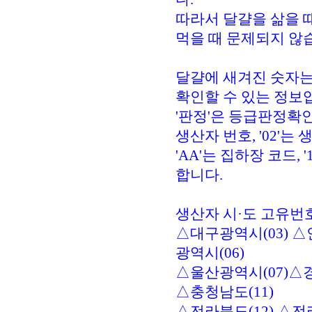
따라서 달걀을 삶을 
먹을 때 문제되지 않
달걀에 새겨진 숫자는
확인할 수 있는 정보
'판정'은 등급판정확인표시
생산자 번호, '02'
'AA'는 집하장 코드,
합니다.
생산자 시·도 고유번호
△대구광역시(03) △
광역시(06)
△울산광역시(07)△경기
△충청남도(11)
△전라북도(12) △전