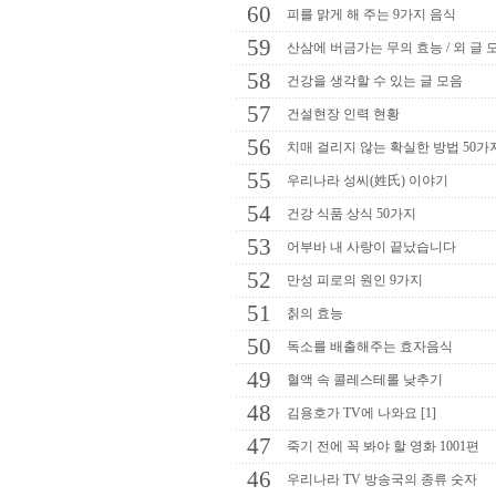
60
피를 맑게 해 주는 9가지 음식
59
산삼에 버금가는 무의 효능 / 외 글 
58
건강을 생각할 수 있는 글 모음
57
건설현장 인력 현황
56
치매 걸리지 않는 확실한 방법 50가
55
우리나라 성씨(姓氏) 이야기
54
건강 식품 상식 50가지
53
어부바 내 사랑이 끝났습니다
52
만성 피로의 원인 9가지
51
칡의 효능
50
독소를 배출해주는 효자음식
49
혈액 속 콜레스테롤 낮추기
48
김용호가 TV에 나와요 [1]
47
죽기 전에 꼭 봐야 할 영화 1001편
46
우리나라 TV 방송국의 종류 숫자