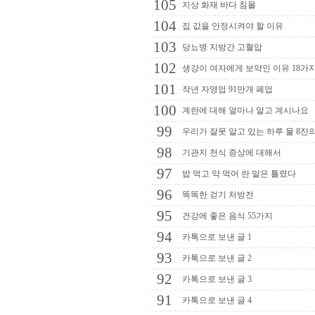
105
지상 화재 바다 침몰
104
집 값을 안정시켜야 할 이유
103
당뇨병 지방간 고혈압
102
생강이 여자에게 보약인 이유 18가
101
작년 자영업 91만개 폐업
100
계란에 대해 얼마나 알고 계시나요
99
우리가 잘못 알고 있는 하루 물 8잔
98
기관지 천식 증상에 대해서
97
밥 먹고 약 먹어 란 말은 틀렸다
96
똑똑한 걷기 처방전
95
건강에 좋은 음식 55가지
94
카톡으로 보낸 글 1
93
카톡으로 보낸 글 2
92
카톡으로 보낸 글 3
91
카톡으로 보낸 글 4