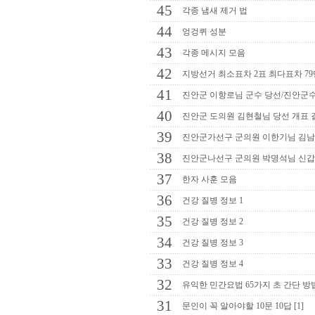
45
각종 냄새 제거 법
44
엉겅퀴 성분
43
각종 메시지 모음
42
지방선거 최소표차 2표 최다표차 7
41
진안군 이항로님 군수 당선/진안군수
40
진안군 도의원 김현철님 당선 개표 
39
진안군가선구 군의원 이한기님 김남
38
진안군나선구 군의원 박명석님 신갑
37
한자 사훈 모음
36
건강 질병 정보 1
35
건강 질병 정보 2
34
건강 질병 정보 3
33
건강 질병 정보 4
32
유익한 민간요법 65가지 초 간단 방
31
문인이 꼭 알아야할 10문 10답 [1]