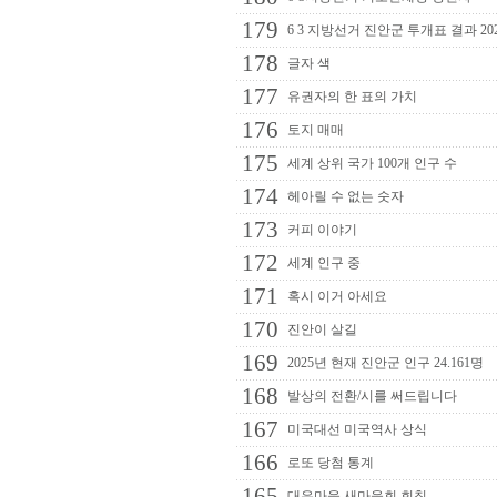
179
6 3 지방선거 진안군 투개표 결과 20
178
글자 색
177
유권자의 한 표의 가치
176
토지 매매
175
세계 상위 국가 100개 인구 수
174
헤아릴 수 없는 숫자
173
커피 이야기
172
세계 인구 중
171
혹시 이거 아세요
170
진안이 살길
169
2025년 현재 진안군 인구 24.161명
168
발상의 전환/시를 써드립니다
167
미국대선 미국역사 상식
166
로또 당첨 통계
165
대유마을 새마을회 회칙