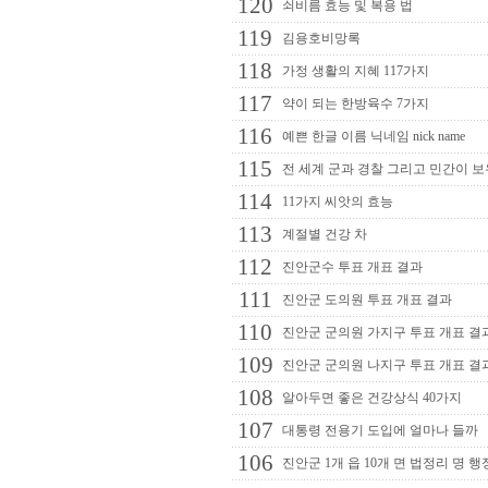
120
쇠비름 효능 및 복용 법
119
김용호비망록
118
가정 생활의 지혜 117가지
117
약이 되는 한방육수 7가지
116
예쁜 한글 이름 닉네임 nick name
115
전 세계 군과 경찰 그리고 민간이 보
114
11가지 씨앗의 효능
113
계절별 건강 차
112
진안군수 투표 개표 결과
111
진안군 도의원 투표 개표 결과
110
진안군 군의원 가지구 투표 개표 결
109
진안군 군의원 나지구 투표 개표 결
108
알아두면 좋은 건강상식 40가지
107
대통령 전용기 도입에 얼마나 들까
106
진안군 1개 읍 10개 면 법정리 명 행