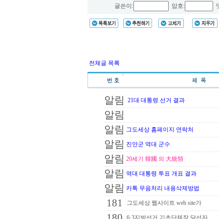
글쓴이:
암호:
댓
전체글 목록
알림
21대 대통령 선거 결과
알림
알림
그도세상 홈페이지 연락처
알림
진안군 역대 군수
알림
20세기 韓國 의 大統領
알림
역대 대통령 투표 개표 결과
알림
카톡 무음처리 내용삭제방법
181
그도세상 웹사이트 web site가
180
6·3지방선거 기초단체장 당선자