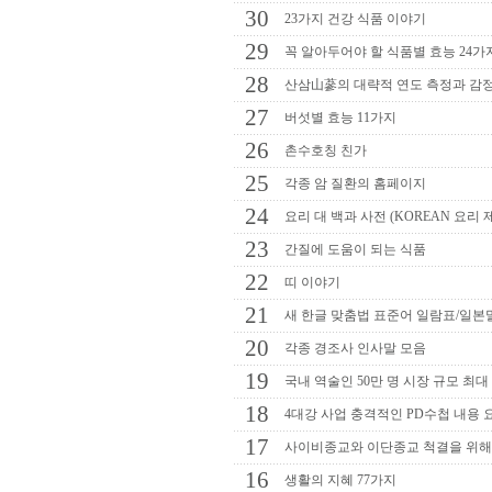
30
23가지 건강 식품 이야기
29
꼭 알아두어야 할 식품별 효능 24가
28
산삼山蔘의 대략적 연도 측정과 감
27
버섯별 효능 11가지
26
촌수호칭 친가
25
각종 암 질환의 홈페이지
24
요리 대 백과 사전 (KOREAN 요리 
23
간질에 도움이 되는 식품
22
띠 이야기
21
새 한글 맞춤법 표준어 일람표/일본
20
각종 경조사 인사말 모음
19
국내 역술인 50만 명 시장 규모 최대
18
4대강 사업 충격적인 PD수첩 내용 요약
17
사이비종교와 이단종교 척결을 위
16
생활의 지혜 77가지