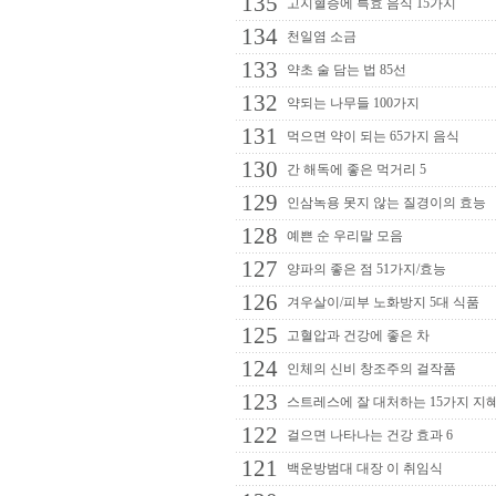
135
고지혈증에 특효 음식 15가지
134
천일염 소금
133
약초 술 담는 법 85선
132
약되는 나무들 100가지
131
먹으면 약이 되는 65가지 음식
130
간 해독에 좋은 먹거리 5
129
인삼녹용 못지 않는 질경이의 효능
128
예쁜 순 우리말 모음
127
양파의 좋은 점 51가지/효능
126
겨우살이/피부 노화방지 5대 식품
125
고혈압과 건강에 좋은 차
124
인체의 신비 창조주의 걸작품
123
스트레스에 잘 대처하는 15가지 지
122
걸으면 나타나는 건강 효과 6
121
백운방범대 대장 이 취임식