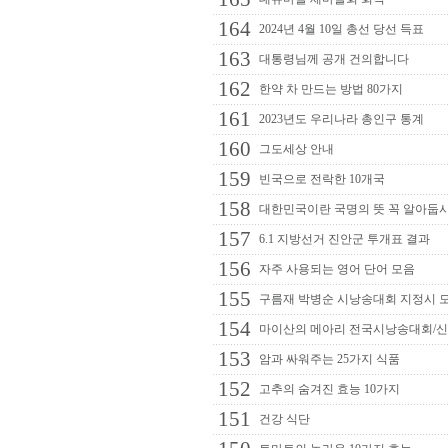
164
2024년 4월 10일 총선 당선 득표
163
대통령님께 공개 건의합니다
162
한약 차 만드는 방법 80가지
161
2023년도 우리나라 총인구 통계
160
그도세상 안내
159
빈국으로 전락한 10개국
158
대한민국이란 국명의 뜻 꼭 알아둡
157
6.1 지방선거 진안군 투개표 결과
156
자주 사용되는 영어 단어 모음
155
구름재 박병순 시낭송대회 지정시 
154
마이산의 메아리 전국시낭송대회/
153
암과 싸워주는 25가지 식품
152
고추의 숨겨진 효능 10가지
151
건강 식단