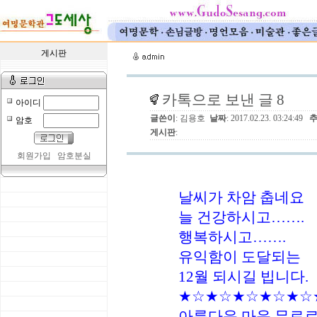
게시판
카톡으로 보낸 글 8
아이디
글쓴이
: 김용호
날짜
: 2017.02.23. 03:24:49
암호
게시판
:
회원가입
암호분실
날씨가 차암 춥네요
늘 건강하시고…….
행복하시고…….
유익함이 도달되는
12월 되시길 빕니다.
★☆★☆★☆★☆★☆
아름다운 마음 무료