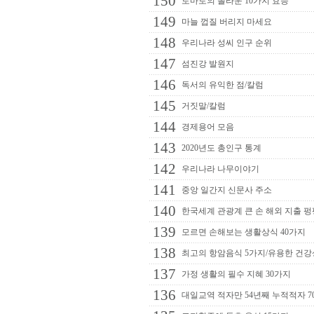
150
토마토의 놀라운 10가지 효능
149
마늘 껍질 버리지 마세요
148
우리나라 성씨 인구 순위
147
섬진강 발원지
146
독서의 유익한 점/칼럼
145
거짓말/칼럼
144
경제용어 모음
143
2020년도 총인구 통계
142
우리나라 나무이야기
141
중앙 일간지 신문사 주소
140
한국세계 관광계 큰 손 해외 지출 펑
139
모르면 손해보는 생활상식 40가지
138
최고의 항암음식 5가지/유용한 건
137
가정 생활의 필수 지혜 30가지
136
대일교역 적자만 54년째 누적적자 7