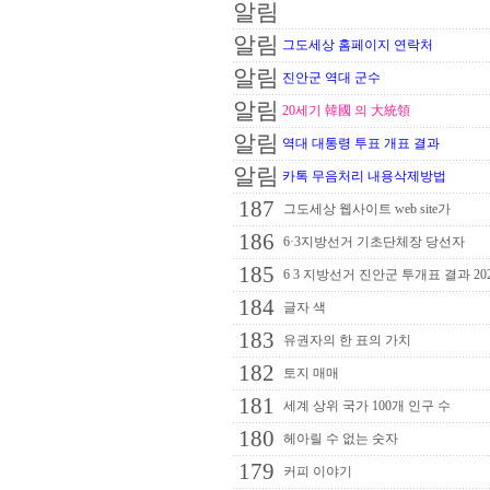
알림
알림
그도세상 홈페이지 연락처
알림
진안군 역대 군수
알림
20세기 韓國 의 大統領
알림
역대 대통령 투표 개표 결과
알림
카톡 무음처리 내용삭제방법
187
그도세상 웹사이트 web site가
186
6·3지방선거 기초단체장 당선자
185
6 3 지방선거 진안군 투개표 결과 20
184
글자 색
183
유권자의 한 표의 가치
182
토지 매매
181
세계 상위 국가 100개 인구 수
180
헤아릴 수 없는 숫자
179
커피 이야기