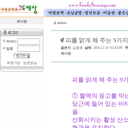
게시판
피를 맑게 해 주는 9가지
아이디
글쓴이
: 김용호
날짜
: 2016.12.14. 02:43:09
암호
게시판
:
회원가입
암호분실
피를 맑게 해 주는 9
① 혈액의 응고를 막는
당근에 들어 있는 비타
을
산화시키는 활성 산소
혈관을 유지한다.