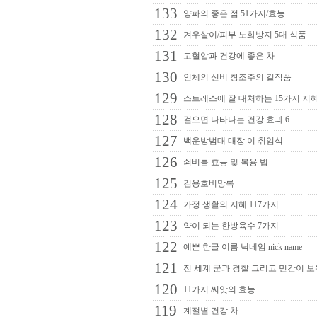
133
양파의 좋은 점 51가지/효능
132
겨우살이/피부 노화방지 5대 식품
131
고혈압과 건강에 좋은 차
130
인체의 신비 창조주의 걸작품
129
스트레스에 잘 대처하는 15가지 지
128
걸으면 나타나는 건강 효과 6
127
백운방범대 대장 이 취임식
126
쇠비름 효능 및 복용 법
125
김용호비망록
124
가정 생활의 지혜 117가지
123
약이 되는 한방육수 7가지
122
예쁜 한글 이름 닉네임 nick name
121
전 세계 군과 경찰 그리고 민간이 보
120
11가지 씨앗의 효능
119
계절별 건강 차