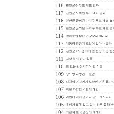
118
진안군수 투표 개표 결과
117
진안군 도의원 투표 개표 결과
116
진안군 군의원 가지구 투표 개표 결
115
진안군 군의원 나지구 투표 개표 결
114
알아두면 좋은 건강상식 40가지
113
대통령 전용기 도입에 얼마나 들까
112
진안군 1개 읍 10개 면 법정리 명 행
111
지상 화재 바다 침몰
110
집 값을 안정시켜야 할 이유
109
당뇨병 지방간 고혈압
108
생강이 여자에게 보약인 이유 18가
107
작년 자영업 91만개 폐업
106
계란에 대해 얼마나 알고 계시나요
105
우리가 잘못 알고 있는 하루 물 8잔
104
기관지 천식 증상에 대해서