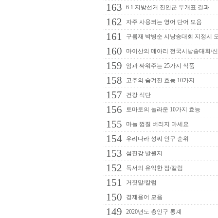
163
6.1 지방선거 진안군 투개표 결과
162
자주 사용되는 영어 단어 모음
161
구름재 박병순 시낭송대회 지정시 
160
마이산의 메아리 전국시낭송대회/
159
암과 싸워주는 25가지 식품
158
고추의 숨겨진 효능 10가지
157
건강 식단
156
토마토의 놀라운 10가지 효능
155
마늘 껍질 버리지 마세요
154
우리나라 성씨 인구 순위
153
섬진강 발원지
152
독서의 유익한 점/칼럼
151
거짓말/칼럼
150
경제용어 모음
149
2020년도 총인구 통계