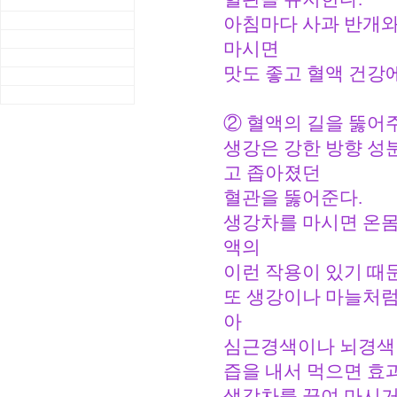
아침마다 사과 반개와
마시면
맛도 좋고 혈액 건강
② 혈액의 길을 뚫어주
생강은 강한 방향 성
고 좁아졌던
혈관을 뚫어준다.
생강차를 마시면 온몸
액의
이런 작용이 있기 때
또 생강이나 마늘처럼
아
심근경색이나 뇌경색 
즙을 내서 먹으면 효과
생강차를 끓여 마시거