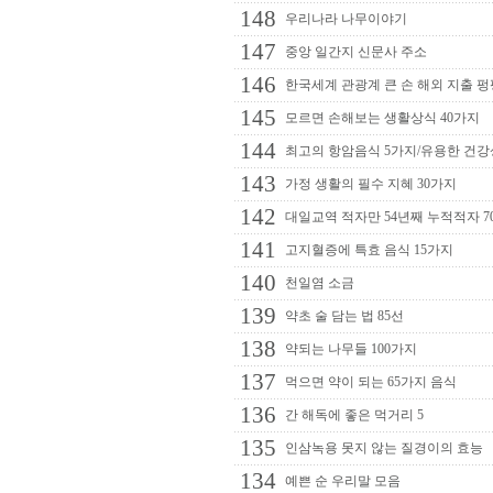
148
우리나라 나무이야기
147
중앙 일간지 신문사 주소
146
한국세계 관광계 큰 손 해외 지출 펑
145
모르면 손해보는 생활상식 40가지
144
최고의 항암음식 5가지/유용한 건
143
가정 생활의 필수 지혜 30가지
142
대일교역 적자만 54년째 누적적자 7
141
고지혈증에 특효 음식 15가지
140
천일염 소금
139
약초 술 담는 법 85선
138
약되는 나무들 100가지
137
먹으면 약이 되는 65가지 음식
136
간 해독에 좋은 먹거리 5
135
인삼녹용 못지 않는 질경이의 효능
134
예쁜 순 우리말 모음