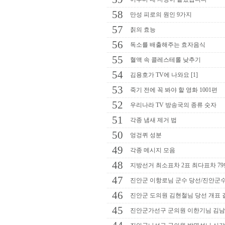
58
만성 피로의 원인 9가지
57
칡의 효능
56
독소를 배출해주는 효자음식
55
혈액 속 콜레스테롤 낮추기
54
김용호가 TV에 나와요 [1]
53
죽기 전에 꼭 봐야 할 영화 1001편
52
우리나라 TV 방송국의 종류 숫자
51
각종 냄새 제거 법
50
엉겅퀴 성분
49
각종 메시지 모음
48
지방선거 최소표차 2표 최다표차 7
47
진안군 이항로님 군수 당선/진안군수
46
진안군 도의원 김현철님 당선 개표 
45
진안군가선구 군의원 이한기님 김남