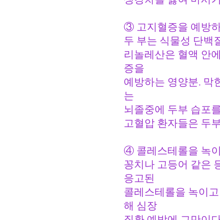
③ 고지혈증을 예방하
두 부는 식물성 단백
리놀레산은 혈액 안에
증을
예방하는 영양분. 막
는
뇌졸중에 두부 습포를
고혈압 환자들은 두부
④ 콜레스테롤을 녹이
꽁치나 고등어 같은 
응고된
콜레스테롤을 녹이고
해 심장
질환 예방에 그만이다