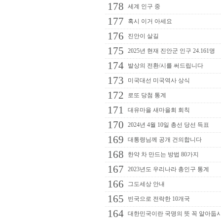
178
세계 인구 중
177
혹시 이거 아세요
176
진안이 살길
175
2025년 현재 진안군 인구 24.161명
174
발상의 전환/시를 써드립니다
173
미국대선 미국역사 상식
172
로또 당첨 통계
171
대유마을 새마을회 회칙
170
2024년 4월 10일 총선 당선 득표
169
대통령님께 공개 건의합니다
168
한약 차 만드는 방법 80가지
167
2023년도 우리나라 총인구 통계
166
그도세상 안내
165
빈국으로 전락한 10개국
164
대한민국이란 국명의 뜻 꼭 알아둡