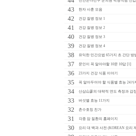
44
진안군나선구 군의원 박명석님 신갑
43
한자 사훈 모음
42
건강 질병 정보 1
41
건강 질병 정보 2
40
건강 질병 정보 3
39
건강 질병 정보 4
38
유익한 민간요법 65가지 초 간단 방
37
문인이 꼭 알아야할 10문 10답 [1]
36
23가지 건강 식품 이야기
35
꼭 알아두어야 할 식품별 효능 24가
34
산삼山蔘의 대략적 연도 측정과 감
33
버섯별 효능 11가지
32
촌수호칭 친가
31
각종 암 질환의 홈페이지
30
요리 대 백과 사전 (KOREAN 요리 