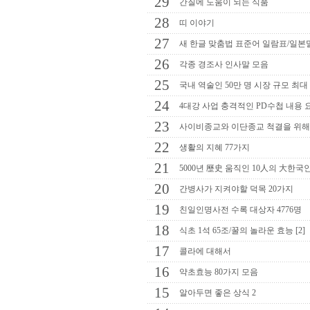
29
간질에 도움이 되는 식품
28
띠 이야기
27
새 한글 맞춤법 표준어 일람표/일본
26
각종 경조사 인사말 모음
25
국내 역술인 50만 명 시장 규모 최대
24
4대강 사업 충격적인 PD수첩 내용 요약
23
사이비종교와 이단종교 척결을 위
22
생활의 지혜 77가지
21
5000년 歷史 움직인 10人의 大한국
20
간병사가 지켜야할 덕목 20가지
19
친일인명사전 수록 대상자 4776명
18
식초 1석 65조/꿀의 놀라운 효능 [2]
17
콜라에 대해서
16
약초효능 80가지 모음
15
알아두면 좋은 상식 2