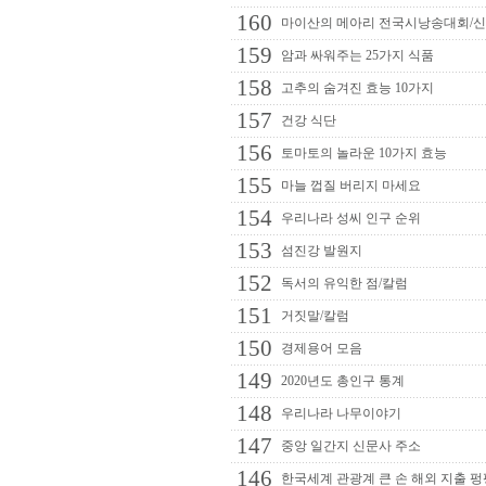
160
마이산의 메아리 전국시낭송대회/
159
암과 싸워주는 25가지 식품
158
고추의 숨겨진 효능 10가지
157
건강 식단
156
토마토의 놀라운 10가지 효능
155
마늘 껍질 버리지 마세요
154
우리나라 성씨 인구 순위
153
섬진강 발원지
152
독서의 유익한 점/칼럼
151
거짓말/칼럼
150
경제용어 모음
149
2020년도 총인구 통계
148
우리나라 나무이야기
147
중앙 일간지 신문사 주소
146
한국세계 관광계 큰 손 해외 지출 펑