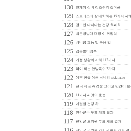
130
인체의 신비 창조주의 걸작품
129
스트레스에 잘 대처하는 15가지 지
128
걸으면 나타나는 건강 효과 6
127
백운방범대 대장 이 취임식
126
쇠비름 효능 및 복용 법
125
김용호비망록
124
가정 생활의 지혜 117가지
123
약이 되는 한방육수 7가지
122
예쁜 한글 이름 닉네임 nick name
121
전 세계 군과 경찰 그리고 민간이 보
120
11가지 씨앗의 효능
119
계절별 건강 차
118
진안군수 투표 개표 결과
117
진안군 도의원 투표 개표 결과
116
진안군 군의원 가지구 투표 개표 결