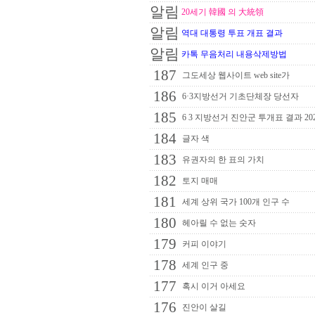
알림
20세기 韓國 의 大統領
알림
역대 대통령 투표 개표 결과
알림
카톡 무음처리 내용삭제방법
187
그도세상 웹사이트 web site가
186
6·3지방선거 기초단체장 당선자
185
6 3 지방선거 진안군 투개표 결과 20
184
글자 색
183
유권자의 한 표의 가치
182
토지 매매
181
세계 상위 국가 100개 인구 수
180
헤아릴 수 없는 숫자
179
커피 이야기
178
세계 인구 중
177
혹시 이거 아세요
176
진안이 살길