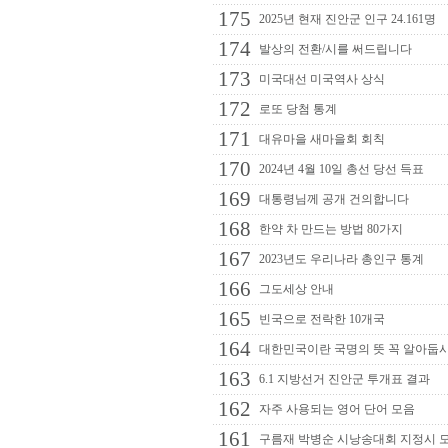
175
2025년 현재 진안군 인구 24.161명
174
발상의 전환/시를 써드립니다
173
미국대선 미국역사 상식
172
로또 당첨 통계
171
대유마을 새마을회 회칙
170
2024년 4월 10일 총선 당선 득표
169
대통령님께 공개 건의합니다
168
한약 차 만드는 방법 80가지
167
2023년도 우리나라 총인구 통계
166
그도세상 안내
165
빈국으로 전락한 10개국
164
대한민국이란 국명의 뜻 꼭 알아둡
163
6.1 지방선거 진안군 투개표 결과
162
자주 사용되는 영어 단어 모음
161
구름재 박병순 시낭송대회 지정시 