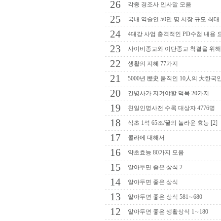
26
각종 경조사 인사말 모음
25
국내 역술인 50만 명 시장 규모 최대
24
4대강 사업 충격적인 PD수첩 내용 요약
23
사이비종교와 이단종교 척결을 위
22
생활의 지혜 77가지
21
5000년 歷史 움직인 10人의 大한국
20
간병사가 지켜야할 덕목 20가지
19
친일인명사전 수록 대상자 4776명
18
식초 1석 65조/꿀의 놀라운 효능 [2]
17
콜라에 대해서
16
약초효능 80가지 모음
15
알아두면 좋은 상식 2
14
알아두면 좋은 상식
13
알아두면 좋은 상식 581∼680
12
알아두면 좋은 생활상식 1∼180