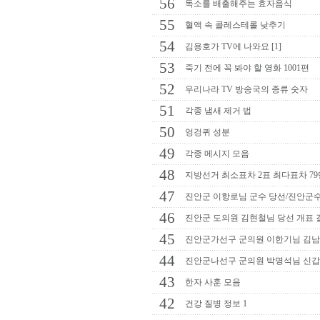
56
독소를 배출해주는 효자음식
55
혈액 속 콜레스테롤 낮추기
54
김용호가 TV에 나와요 [1]
53
죽기 전에 꼭 봐야 할 영화 1001편
52
우리나라 TV 방송국의 종류 숫자
51
각종 냄새 제거 법
50
엉겅퀴 성분
49
각종 메시지 모음
48
지방선거 최소표차 2표 최다표차 7
47
진안군 이항로님 군수 당선/진안군수
46
진안군 도의원 김현철님 당선 개표 
45
진안군가선구 군의원 이한기님 김남
44
진안군나선구 군의원 박명석님 신갑
43
한자 사훈 모음
42
건강 질병 정보 1