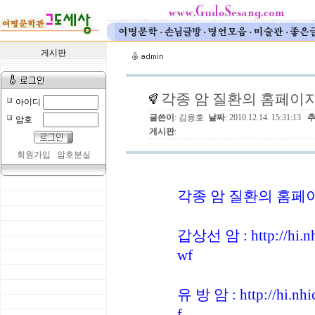
게시판
각종 암 질환의 홈페이
아이디
글쓴이
: 김용호
날짜
: 2010.12.14. 15:31:13
암호
게시판
:
회원가입
암호분실
각종 암 질환의 홈페
갑상선 암 : http://hi.nh
wf
유 방 암 : http://hi.nh
f