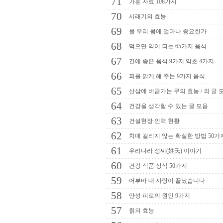
71
가훈 자료 108가지
70
시래기의 효능
69
물 우리 몸에 얼마나 중요한가
68
먹으면 약이 되는 65가지 음식
67
간에 좋은 음식 9가지 약초 4가지
66
피를 맑게 해 주는 9가지 음식
65
산삼에 버금가는 무의 효능 / 외 글 
64
건강을 생각할 수 있는 글 모음
63
건설현장 인력 현황
62
치매 걸리지 않는 확실한 방법 50가
61
우리나라 성씨(姓氏) 이야기
60
건강 식품 상식 50가지
59
어부바 내 사랑이 끝났습니다
58
만성 피로의 원인 9가지
57
칡의 효능