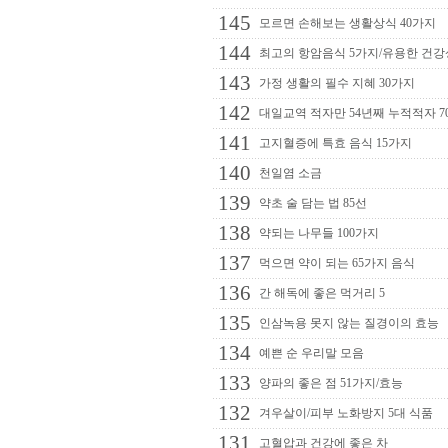
145
모르면 손해보는 생활상식 40가지
144
최고의 항암음식 5가지/유용한 건
143
가정 생활의 필수 지혜 30가지
142
대일교역 적자만 54년째 누적적자 7
141
고지혈증에 특효 음식 15가지
140
천일염 소금
139
약초 술 담는 법 85선
138
약되는 나무들 100가지
137
먹으면 약이 되는 65가지 음식
136
간 해독에 좋은 먹거리 5
135
인삼녹용 못지 않는 질경이의 효능
134
예쁜 순 우리말 모음
133
양파의 좋은 점 51가지/효능
132
겨우살이/피부 노화방지 5대 식품
131
고혈압과 건강에 좋은 차