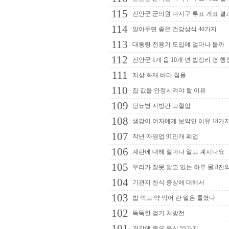
115
진안군 군의원 나지구 투표 개표 결
114
알아두면 좋은 건강상식 40가지
113
대통령 전용기 도입에 얼마나 들까
112
진안군 1개 읍 10개 면 법정리 명 행
111
지상 화재 바다 침몰
110
집 값을 안정시켜야 할 이유
109
당뇨병 지방간 고혈압
108
생강이 여자에게 보약인 이유 18가
107
작년 자영업 91만개 폐업
106
계란에 대해 얼마나 알고 계시나요
105
우리가 잘못 알고 있는 하루 물 8잔
104
기관지 천식 증상에 대해서
103
밥 먹고 약 먹어 란 말은 틀렸다
102
똑똑한 걷기 처방전
101
건강에 좋은 음식 55가지