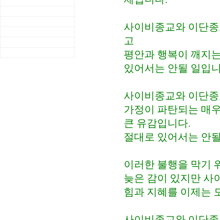
사이비종교와 이단종
고
평안과 행복이 깨지는
있어서는 안될 일입니
사이비종교와 이단종
가정이 파탄되는 매우
큰 유감입니다.
절대로 있어서는 안될
이러한 불행을 막기 
늦은 감이 있지만 
힘과 지혜를 이제는 
사이비종교와 이단종