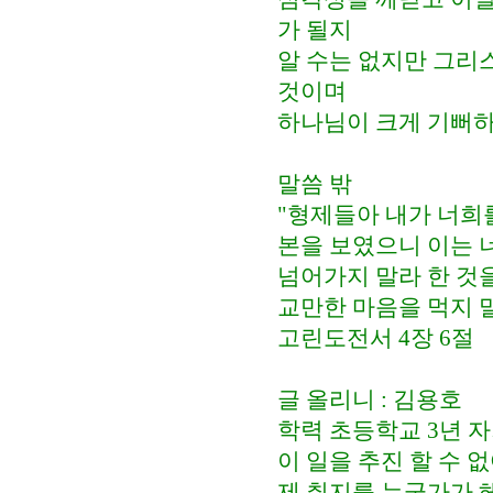
가 될지
알 수는 없지만 그리스도
것이며
하나님이 크게 기뻐하
말씀 밖
"형제들아 내가 너희
본을 보였으니 이는 
넘어가지 말라 한 것
교만한 마음을 먹지 
고린도전서 4장 6절
글 올리니 : 김용호
학력 초등학교 3년 
이 일을 추진 할 수 
제 취지를 누군가가 