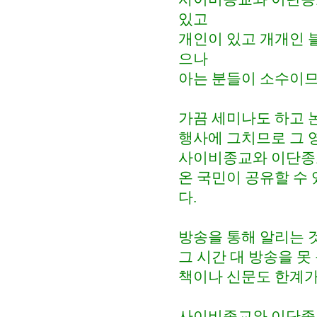
있고
개인이 있고 개개인 블
으나
아는 분들이 소수이므
가끔 세미나도 하고 
행사에 그치므로 그 
사이비종교와 이단종
온 국민이 공유할 수 있
다.
방송을 통해 알리는 
그 시간 대 방송을 못
책이나 신문도 한계가
사이비종교와 이단종교