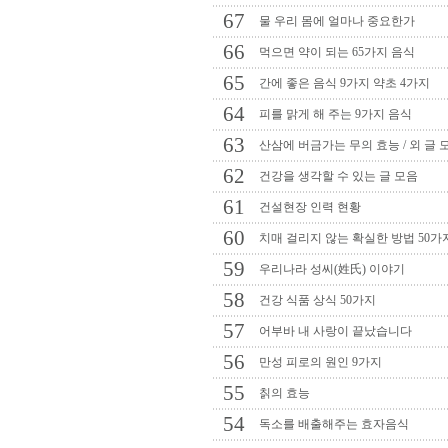
67
물 우리 몸에 얼마나 중요한가
66
먹으면 약이 되는 65가지 음식
65
간에 좋은 음식 9가지 약초 4가지
64
피를 맑게 해 주는 9가지 음식
63
산삼에 버금가는 무의 효능 / 외 글 
62
건강을 생각할 수 있는 글 모음
61
건설현장 인력 현황
60
치매 걸리지 않는 확실한 방법 50가
59
우리나라 성씨(姓氏) 이야기
58
건강 식품 상식 50가지
57
어부바 내 사랑이 끝났습니다
56
만성 피로의 원인 9가지
55
칡의 효능
54
독소를 배출해주는 효자음식