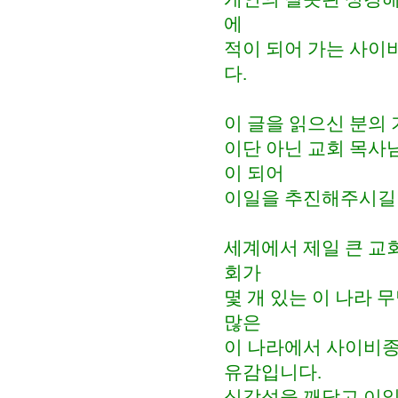
에
적이 되어 가는 사이
다.
이 글을 읽으신 분의
이단 아닌 교회 목사
이 되어
이일을 추진해주시길 
세계에서 제일 큰 교회
회가
몇 개 있는 이 나라
많은
이 나라에서 사이비종
유감입니다.
심각성을 깨닫고 이일