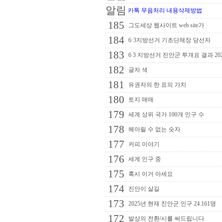
알림
카톡 무음처리 내용삭제방법
185
그도세상 웹사이트 web site가
184
6·3지방선거 기초단체장 당선자
183
6 3 지방선거 진안군 투개표 결과 20
182
글자 색
181
유권자의 한 표의 가치
180
토지 매매
179
세계 상위 국가 100개 인구 수
178
헤아릴 수 없는 숫자
177
커피 이야기
176
세계 인구 중
175
혹시 이거 아세요
174
진안이 살길
173
2025년 현재 진안군 인구 24.161명
172
발상의 전환/시를 써드립니다