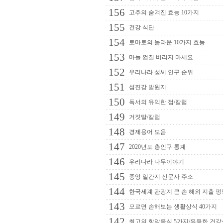
156
고추의 숨겨진 효능 10가지
155
건강 식단
154
토마토의 놀라운 10가지 효능
153
마늘 껍질 버리지 마세요
152
우리나라 성씨 인구 순위
151
섬진강 발원지
150
독서의 유익한 점/칼럼
149
거짓말/칼럼
148
경제용어 모음
147
2020년도 총인구 통계
146
우리나라 나무이야기
145
중앙 일간지 신문사 주소
144
한국세계 관광계 큰 손 해외 지출 펑
143
모르면 손해보는 생활상식 40가지
142
최고의 항암음식 5가지/유용한 건