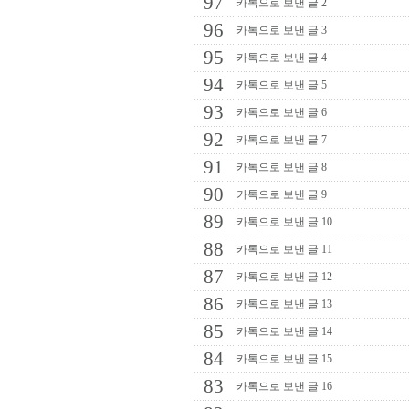
97
카톡으로 보낸 글 2
96
카톡으로 보낸 글 3
95
카톡으로 보낸 글 4
94
카톡으로 보낸 글 5
93
카톡으로 보낸 글 6
92
카톡으로 보낸 글 7
91
카톡으로 보낸 글 8
90
카톡으로 보낸 글 9
89
카톡으로 보낸 글 10
88
카톡으로 보낸 글 11
87
카톡으로 보낸 글 12
86
카톡으로 보낸 글 13
85
카톡으로 보낸 글 14
84
카톡으로 보낸 글 15
83
카톡으로 보낸 글 16