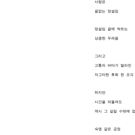
사랑은
끝없는 망설임
망설임 끝에 싹트는
상큼한 두려움
그리고
고통의 버터가 발라진
자그마한 후회 한 조각
하지만
시간을 되돌려도
역시 그 길일 수밖에 
숙명 같은 긍정