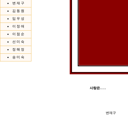
변 재 구
김 동 원
임 우 성
이 정 애
이 점 순
선 미 숙
정 해 정
송 미 숙
사랑은...
        변재구