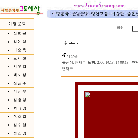
여 명 문 학
:
전 병 윤
김 예 성
이 순 옥
사랑은...
오 세 철
글쓴이
: 변재구
날짜
: 2005.10.13. 14:09:18
추
김 우 갑
변재구
:
백 재 성
전 금 주
김 성 우
김 홍 성
최 규 영
장 호 걸
김 수 열
성 진 명